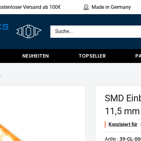
ostenloser Versand ab 100€
Made in Germany
Produ
CS
NEUHEITEN
TOPSELLER
P
..
SMD Einba
11,5 mm
Konzipiert für
:
ArtNr :
39-CL-00