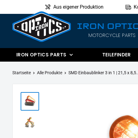
Direkt
Aus eigener Produktion
K
zum
Inhalt
IRON OPTI
MOTORCYCLE PARTS
IRON
OPTICS
IRON OPTICS PARTS
TEILEFINDER
Startseite
Alle Produkte
SMD Einbaublinker 3 in 1 | 21,5 x 8,5.