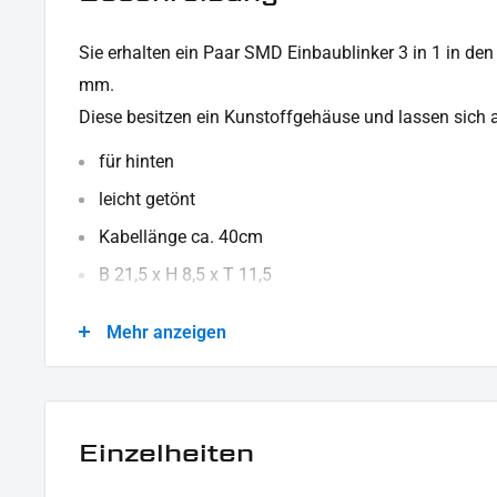
Sie erhalten ein Paar SMD Einbaublinker 3 in 1 in den
mm.
Diese besitzen ein Kunstoffgehäuse und lassen sich
für hinten
leicht getönt
Kabellänge ca. 40cm
B 21,5 x H 8,5 x T 11,5
12V
Mehr anzeigen
2,2 / 0,2 / 2,2 W
E4 E-geprüft
KABELBELEGUNG:
Einzelheiten
Schwarz - Masse