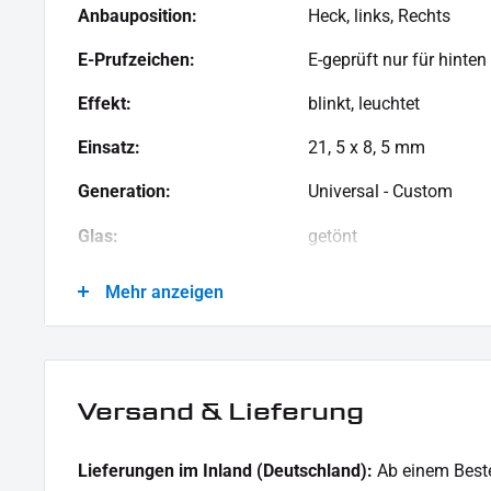
Gelb - Blinker
Anbauposition:
Heck, links, Rechts
Weiß - Rücklicht
E-Prufzeichen:
E-geprüft nur für hinten
Rot - Bremslicht
Effekt:
blinkt, leuchtet
LIEFERUMFANG:
Einsatz:
21, 5 x 8, 5 mm
1x Paar SMD Blinker
Generation:
Universal - Custom
Dieses Angebot kann Beispielbilder enthalten, deren Inhalt über den Lieferumfang hinaus geht.
Glas:
getönt
Leistung:
12 V / 0, 4 W / 0, 5 W / 
Mehr anzeigen
Material:
Kunststoff
Menge:
1 Paar
Versand & Lieferung
Modellreihe:
Universal Modellreihe
Motorradmarke:
Universal Marke
Lieferungen im Inland (Deutschland):
Ab einem Beste