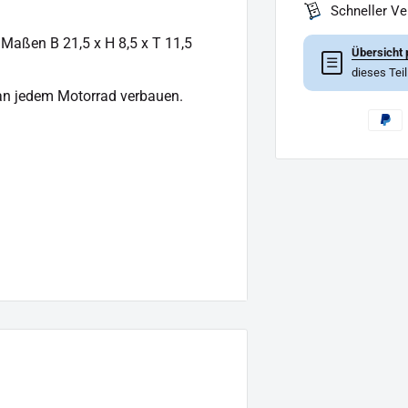
Schneller V
 Maßen B 21,5 x H 8,5 x T 11,5
Übersicht 
☰
dieses Tei
 an jedem Motorrad verbauen.