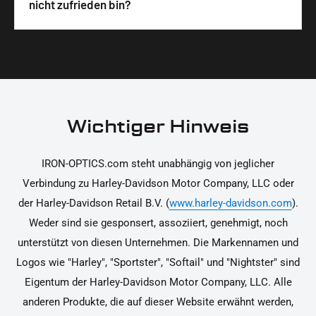
Wir legen großen Wert auf hochwertige
nicht zufrieden bin?
unterstützen dich dabei, die Teile sicher und
Materialien und präzise Verarbeitung, um dir die
korrekt an deinem Motorrad zu installieren.
Ja, du kannst die Teile innerhalb von 14 Tagen
beste Qualität und Leistung zu garantieren.
nach Erhalt zurücksenden, falls sie nicht deinen
Erwartungen entsprechen. Bitte beachte, dass die
Kosten für die Rücksendung von dir selbst zu
tragen sind. Weitere Informationen zur
Wichtiger Hinweis
Rücksendung findest du in unseren
Rückgabebedingungen.
IRON-OPTICS.com steht unabhängig von jeglicher
Verbindung zu Harley-Davidson Motor Company, LLC oder
der Harley-Davidson Retail B.V. (
www.harley-davidson.com
).
Weder sind sie gesponsert, assoziiert, genehmigt, noch
unterstützt von diesen Unternehmen. Die Markennamen und
Logos wie "Harley", "Sportster", "Softail" und "Nightster" sind
Eigentum der Harley-Davidson Motor Company, LLC. Alle
anderen Produkte, die auf dieser Website erwähnt werden,