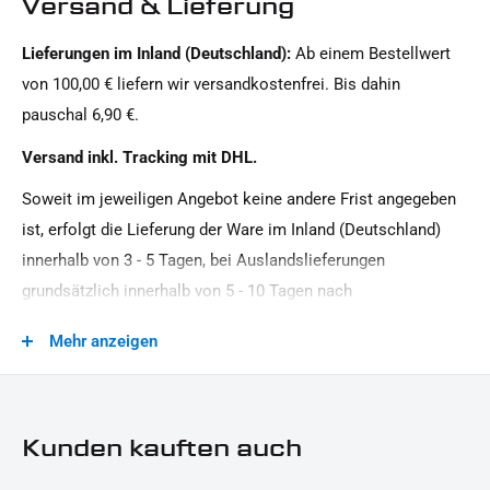
Versand & Lieferung
Twin Cam
Lieferungen im Inland (Deutschland):
Ab einem Bestellwert
Glas:
von 100,00 € liefern wir versandkostenfrei. Bis dahin
getönt
pauschal 6,90 €.
Leistung:
Versand inkl. Tracking mit DHL.
12 V / 11 W
Soweit im jeweiligen Angebot keine andere Frist angegeben
Material:
ist, erfolgt die Lieferung der Ware im Inland (Deutschland)
Aluminium
innerhalb von 3 - 5 Tagen, bei Auslandslieferungen
Menge:
grundsätzlich innerhalb von 5 - 10 Tagen nach
1 Paar
Vertragsschluss (bei vereinbarter Vorauszahlung nach dem
Mehr anzeigen
Zeitpunkt Ihrer Zahlungsanweisung).Beachten Sie, dass an
Modellreihe:
Sonn- und Feiertagen keine Zustellung erfolgt.
Touring HD
Motorradmarke:
Kunden kauften auch
Harley-Davidson