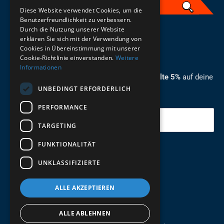
Diese Website verwendet Cookies, um die
Benutzerfreundlichkeit zu verbessern.
Durch die Nutzung unserer Website
German
erklären Sie sich mit der Verwendung von
Cookies in Übereinstimmung mit unserer
ZUM NEWSLETTER ANMELDEN
Cookie-Richtlinie einverstanden.
Weitere
Informationen
Melde dich jetzt zum Newsletter an und erhalte 5%
auf deine
UNBEDINGT ERFORDERLICH
erste Bestellung.
PERFORMANCE
Deine Email
TARGETING
FUNKTIONALITÄT
Abschicken
UNKLASSIFIZIERTE
ALLE AKZEPTIEREN
ALLE ABLEHNEN