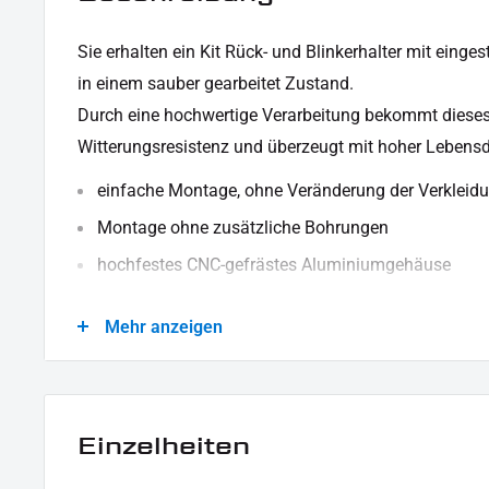
Sie erhalten ein Kit Rück- und Blinkerhalter mit einge
in einem sauber gearbeitet Zustand.
Durch eine hochwertige Verarbeitung bekommt dieses 
Witterungsresistenz und überzeugt mit hoher Lebensd
einfache Montage, ohne Veränderung der Verkleidu
Montage ohne zusätzliche Bohrungen
hochfestes CNC-gefrästes Aluminiumgehäuse
Kabellänge ca. 200 mm
Mehr anzeigen
SMD-Blinker u. Rücklicht Einsatz mit E-Prüfzeich
KABELBELEGUNG BLINKER:
Schwarz - Masse
Einzelheiten
Gelb - Blinker