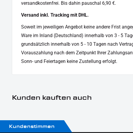
Motorradmarke:
Harley-Davidson
versandkostenfrei. Bis dahin pauschal 6,90 €.
Oberfläche:
Pulverbeschichtet
Versand inkl. Tracking mit DHL.
Produkttyp:
Blinker-Rücklichtkombi
Soweit im jeweiligen Angebot keine andere Frist angege
Ware im Inland (Deutschland) innerhalb von 3 - 5 Tag
grundsätzlich innerhalb von 5 - 10 Tagen nach Vertrag
Vorauszahlung nach dem Zeitpunkt Ihrer Zahlungsan
Sonn- und Feiertagen keine Zustellung erfolgt.
Kunden kauften auch
Kundenstimmen