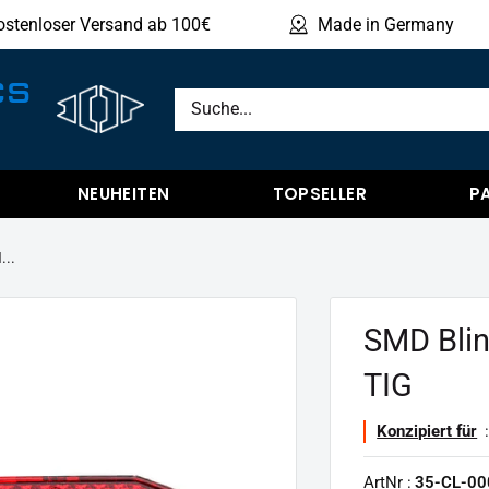
ostenloser Versand ab 100€
Made in Germany
Produ
CS
NEUHEITEN
TOPSELLER
P
...
SMD Blin
TIG
Konzipiert für
:
ArtNr :
35-CL-00