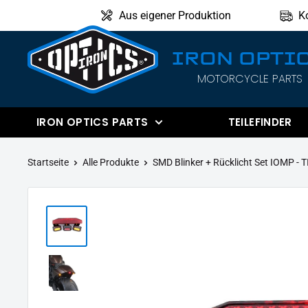
Direkt
Aus eigener Produktion
K
zum
Inhalt
IRON OPTI
MOTORCYCLE PARTS
IRON
OPTICS
IRON OPTICS PARTS
TEILEFINDER
Startseite
Alle Produkte
SMD Blinker + Rücklicht Set IOMP - TI