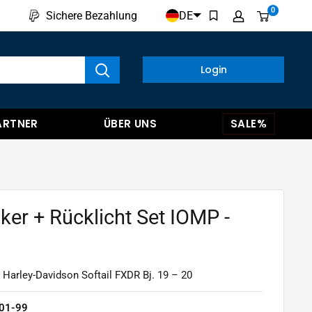
0
DE
Sichere Bezahlung
kte anzeigen
Login
ARTNER
ÜBER UNS
SALE%
ker + Rücklicht Set IOMP -
 Harley-Davidson Softail FXDR Bj. 19 – 20
01-99