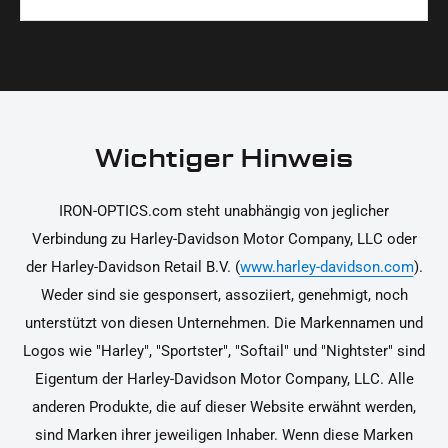
Materialien und präzise Verarbeitung, um dir die
korrekt an deinem Motorrad zu installieren.
Ja, du kannst die Teile innerhalb von 14 Tagen
beste Qualität und Leistung zu garantieren.
nach Erhalt zurücksenden, falls sie nicht deinen
Erwartungen entsprechen. Bitte beachte, dass die
Kosten für die Rücksendung von dir selbst zu
tragen sind. Weitere Informationen zur
Wichtiger Hinweis
Rücksendung findest du in unseren
Rückgabebedingungen.
IRON-OPTICS.com steht unabhängig von jeglicher
Verbindung zu Harley-Davidson Motor Company, LLC oder
der Harley-Davidson Retail B.V. (
www.harley-davidson.com
).
Weder sind sie gesponsert, assoziiert, genehmigt, noch
unterstützt von diesen Unternehmen. Die Markennamen und
Logos wie "Harley", "Sportster", "Softail" und "Nightster" sind
Eigentum der Harley-Davidson Motor Company, LLC. Alle
anderen Produkte, die auf dieser Website erwähnt werden,
sind Marken ihrer jeweiligen Inhaber. Wenn diese Marken