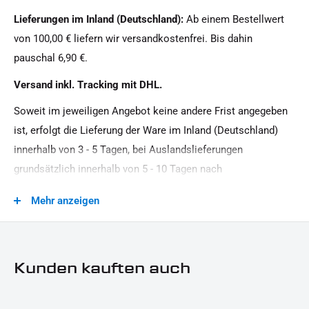
Glas:
Lieferungen im Inland (Deutschland):
Ab einem Bestellwert
getönt
von 100,00 € liefern wir versandkostenfrei. Bis dahin
Leistung:
pauschal 6,90 €.
12 V / 1, 4 W / 0, 1 W / 1, 2 W
Versand inkl. Tracking mit DHL.
Material:
Soweit im jeweiligen Angebot keine andere Frist angegeben
Stahl
ist, erfolgt die Lieferung der Ware im Inland (Deutschland)
Menge:
innerhalb von 3 - 5 Tagen, bei Auslandslieferungen
1 Paar
grundsätzlich innerhalb von 5 - 10 Tagen nach
Modellreihe:
Vertragsschluss (bei vereinbarter Vorauszahlung nach dem
Mehr anzeigen
Universal Modellreihe
Zeitpunkt Ihrer Zahlungsanweisung).Beachten Sie, dass an
Sonn- und Feiertagen keine Zustellung erfolgt.
Motorradmarke:
Universal Marke
Kunden kauften auch
Oberfläche:
Pulverbeschichtet