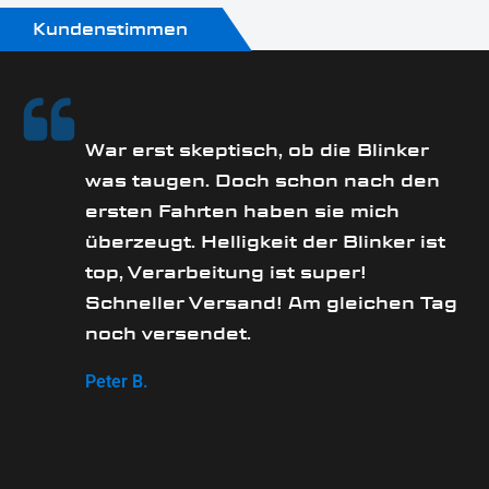
Produkttyp:
Kundenstimmen
Blinker-Rücklichtkombinationen
Technik:
SMD
rs
War erst skeptisch, ob die Blinker
was taugen. Doch schon nach den
ersten Fahrten haben sie mich
überzeugt. Helligkeit der Blinker ist
e
top, Verarbeitung ist super!
Schneller Versand! Am gleichen Tag
noch versendet.
Peter B.