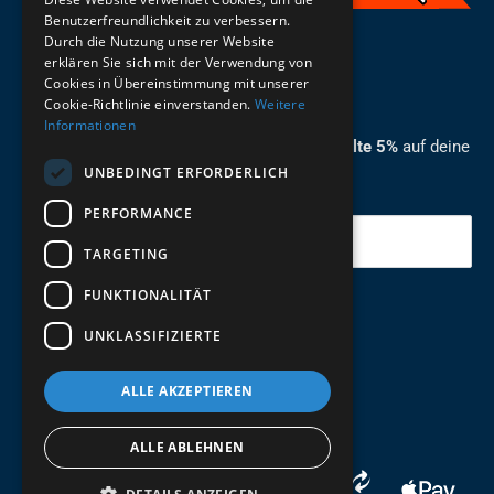
Benutzerfreundlichkeit zu verbessern.
Durch die Nutzung unserer Website
German
erklären Sie sich mit der Verwendung von
Cookies in Übereinstimmung mit unserer
ZUM NEWSLETTER ANMELDEN
Cookie-Richtlinie einverstanden.
Weitere
Informationen
Melde dich jetzt zum Newsletter an und erhalte 5%
auf deine
UNBEDINGT ERFORDERLICH
erste Bestellung.
PERFORMANCE
Deine Email
TARGETING
FUNKTIONALITÄT
Abschicken
UNKLASSIFIZIERTE
ALLE AKZEPTIEREN
ALLE ABLEHNEN