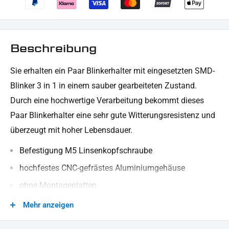
Beschreibung
Sie erhalten ein Paar Blinkerhalter mit eingesetzten SMD-
Blinker 3 in 1 in einem sauber gearbeiteten Zustand.
Durch eine hochwertige Verarbeitung bekommt dieses
Paar Blinkerhalter eine sehr gute Witterungsresistenz und
überzeugt mit hoher Lebensdauer.
Befestigung M5 Linsenkopfschraube
hochfestes CNC-gefrästes Aluminiumgehäuse
ohne Montageplatten
Kabellänge ca. 200 mm
Mehr anzeigen
SMD
-Blinker 3 in 1
Einsatz mit E-Prüfzeichen