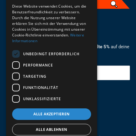
Diese Website verwendet Cookies, um die
Benutzerfreundlichkeit zu verbessern.
Durch die Nutzung unserer Website
German
erklären Sie sich mit der Verwendung von
Cookies in Übereinstimmung mit unserer
ZUM NEWSLETTER ANMELDEN
Cookie-Richtlinie einverstanden.
Weitere
Informationen
Melde dich jetzt zum Newsletter an und erhalte 5%
auf deine
UNBEDINGT ERFORDERLICH
erste Bestellung.
PERFORMANCE
Deine Email
TARGETING
FUNKTIONALITÄT
Abschicken
UNKLASSIFIZIERTE
ALLE AKZEPTIEREN
ALLE ABLEHNEN