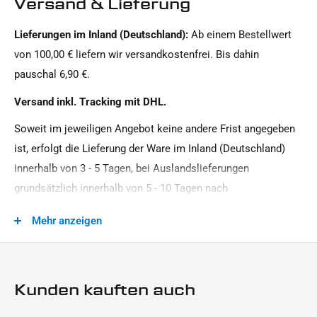
Versand & Lieferung
1x Befestigungsmaterial
Twin Cam
1x Montagehinweise
Lieferungen im Inland (Deutschland):
Ab einem Bestellwert
Glas:
von 100,00 € liefern wir versandkostenfrei. Bis dahin
Dieses Angebot kann Beispielbilder enthalten, deren Inhalt über den Lieferumfang hinausgeht.
getönt
pauschal 6,90 €.
Leistung:
Versand inkl. Tracking mit DHL.
12 V / 2, 5 W, 12 V / 3, 5 W / 0, 5 W
Soweit im jeweiligen Angebot keine andere Frist angegeben
Material:
ist, erfolgt die Lieferung der Ware im Inland (Deutschland)
Aluminium
innerhalb von 3 - 5 Tagen, bei Auslandslieferungen
Menge:
grundsätzlich innerhalb von 5 - 10 Tagen nach
1 Paar
Vertragsschluss (bei vereinbarter Vorauszahlung nach dem
Mehr anzeigen
Zeitpunkt Ihrer Zahlungsanweisung).Beachten Sie, dass an
Modellreihe:
Sonn- und Feiertagen keine Zustellung erfolgt.
Touring HD
Motorradmarke:
Kunden kauften auch
Harley-Davidson