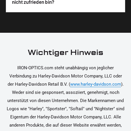
Wir legen großen Wert auf hochwertige
nicht zufrieden bin?
unterstützen dich dabei, die Teile sicher und
Materialien und präzise Verarbeitung, um dir die
korrekt an deinem Motorrad zu installieren.
Ja, du kannst die Teile innerhalb von 14 Tagen
beste Qualität und Leistung zu garantieren.
nach Erhalt zurücksenden, falls sie nicht deinen
Erwartungen entsprechen. Bitte beachte, dass die
Kosten für die Rücksendung von dir selbst zu
tragen sind. Weitere Informationen zur
Wichtiger Hinweis
Rücksendung findest du in unseren
Rückgabebedingungen.
IRON-OPTICS.com steht unabhängig von jeglicher
Verbindung zu Harley-Davidson Motor Company, LLC oder
der Harley-Davidson Retail B.V. (
www.harley-davidson.com
).
Weder sind sie gesponsert, assoziiert, genehmigt, noch
unterstützt von diesen Unternehmen. Die Markennamen und
Logos wie "Harley", "Sportster", "Softail" und "Nightster" sind
Eigentum der Harley-Davidson Motor Company, LLC. Alle
anderen Produkte, die auf dieser Website erwähnt werden,