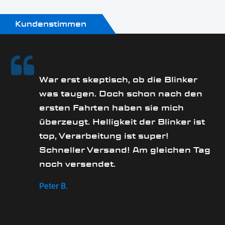
Oberfläche:
Pulverbeschichtet
Kundenstimmen
Produkttyp:
Blinker
Technik:
rs
War erst skeptisch, ob die Blinker
SMD
was taugen. Doch schon nach den
ersten Fahrten haben sie mich
überzeugt. Helligkeit der Blinker ist
e
top, Verarbeitung ist super!
Schneller Versand! Am gleichen Tag
noch versendet.
Peter B.