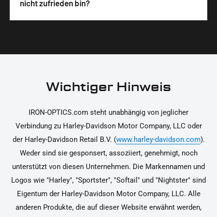
Wir legen großen Wert auf hochwertige
nicht zufrieden bin?
unterstützen dich dabei, die Teile sicher und
Materialien und präzise Verarbeitung, um dir die
korrekt an deinem Motorrad zu installieren.
Ja, du kannst die Teile innerhalb von 14 Tagen
beste Qualität und Leistung zu garantieren.
nach Erhalt zurücksenden, falls sie nicht deinen
Erwartungen entsprechen. Bitte beachte, dass die
Kosten für die Rücksendung von dir selbst zu
tragen sind. Weitere Informationen zur
Wichtiger Hinweis
Rücksendung findest du in unseren
Rückgabebedingungen.
IRON-OPTICS.com steht unabhängig von jeglicher
Verbindung zu Harley-Davidson Motor Company, LLC oder
der Harley-Davidson Retail B.V. (
www.harley-davidson.com
).
Weder sind sie gesponsert, assoziiert, genehmigt, noch
unterstützt von diesen Unternehmen. Die Markennamen und
Logos wie "Harley", "Sportster", "Softail" und "Nightster" sind
Eigentum der Harley-Davidson Motor Company, LLC. Alle
anderen Produkte, die auf dieser Website erwähnt werden,