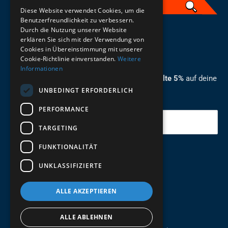
Diese Website verwendet Cookies, um die
Benutzerfreundlichkeit zu verbessern.
Durch die Nutzung unserer Website
German
erklären Sie sich mit der Verwendung von
Cookies in Übereinstimmung mit unserer
ZUM NEWSLETTER ANMELDEN
Cookie-Richtlinie einverstanden.
Weitere
Informationen
Melde dich jetzt zum Newsletter an und erhalte 5%
auf deine
UNBEDINGT ERFORDERLICH
erste Bestellung.
PERFORMANCE
Deine Email
TARGETING
FUNKTIONALITÄT
Abschicken
UNKLASSIFIZIERTE
ALLE AKZEPTIEREN
ALLE ABLEHNEN