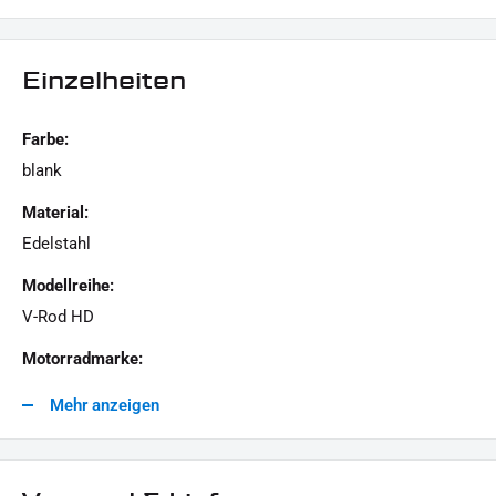
Für technische Auskünfte stehen wir gern zur Verfügung.
Einzelheiten
LIEFERUMFANG :
1x Schrauben-Kit "Thermostat Housing"
Farbe:
blank
Dieses Angebot kann Beispielbilder enthalten, deren Inhalt über den Lieferumfang hinaus
Material:
geht.
Edelstahl
Modellreihe:
V-Rod HD
Motorradmarke:
Harley-Davidson
Mehr anzeigen