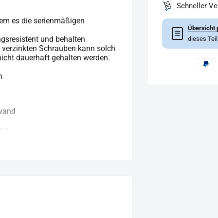
Schneller V
dem es die serienmäßigen
Übersicht 
☰
ngsresistent und behalten
dieses Tei
, verzinkten Schrauben kann solch
icht dauerhaft gehalten werden.
n
fwand
ng.
us geht.