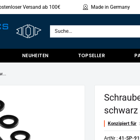
ostenloser Versand ab 100€
Made in Germany
Produ
CS
NEUHEITEN
TOPSELLER
P
w...
Schraube
schwarz 
Konzipiert für
:
ArtNr :
41-SP-91