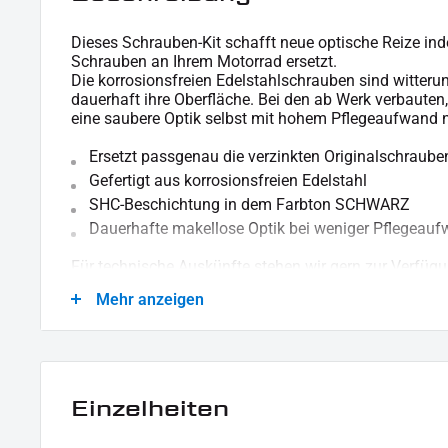
Dieses Schrauben-Kit schafft neue optische Reize in
Schrauben an Ihrem Motorrad ersetzt.
Die korrosionsfreien Edelstahlschrauben sind witteru
dauerhaft ihre Oberfläche. Bei den ab Werk verbauten
eine saubere Optik selbst mit hohem Pflegeaufwand n
Ersetzt passgenau die verzinkten Originalschraube
Gefertigt aus korrosionsfreien Edelstahl
SHC-Beschichtung in dem Farbton SCHWARZ
Dauerhafte makellose Optik bei weniger Pflegeau
Für technische Auskünfte stehen wir gern zur Verfügu
Mehr anzeigen
LIEFERUMFANG :
1x Schrauben-Kit "Sprocket Cover"
Einzelheiten
Dieses Angebot kann Beispielbilder enthalten, deren Inhalt über den Lieferumfang hina