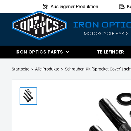
Direkt
Aus eigener Produktion
K
zum
Inhalt
IRON OPTI
MOTORCYCLE PARTS
IRON
OPTICS
IRON OPTICS PARTS
TEILEFINDER
Startseite
Alle Produkte
Schrauben-Kit "Sprocket Cover" | sch