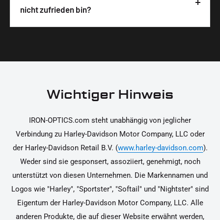
Produktverpackung scannen. Die Hinweise
Wir legen großen Wert auf hochwertige
nicht zufrieden bin?
unterstützen dich dabei, die Teile sicher und
Materialien und präzise Verarbeitung, um dir die
korrekt an deinem Motorrad zu installieren.
Ja, du kannst die Teile innerhalb von 14 Tagen
beste Qualität und Leistung zu garantieren.
nach Erhalt zurücksenden, falls sie nicht deinen
Erwartungen entsprechen. Bitte beachte, dass die
Kosten für die Rücksendung von dir selbst zu
tragen sind. Weitere Informationen zur
Wichtiger Hinweis
Rücksendung findest du in unseren
Rückgabebedingungen.
IRON-OPTICS.com steht unabhängig von jeglicher
Verbindung zu Harley-Davidson Motor Company, LLC oder
der Harley-Davidson Retail B.V. (
www.harley-davidson.com
).
Weder sind sie gesponsert, assoziiert, genehmigt, noch
unterstützt von diesen Unternehmen. Die Markennamen und
Logos wie "Harley", "Sportster", "Softail" und "Nightster" sind
Eigentum der Harley-Davidson Motor Company, LLC. Alle
anderen Produkte, die auf dieser Website erwähnt werden,