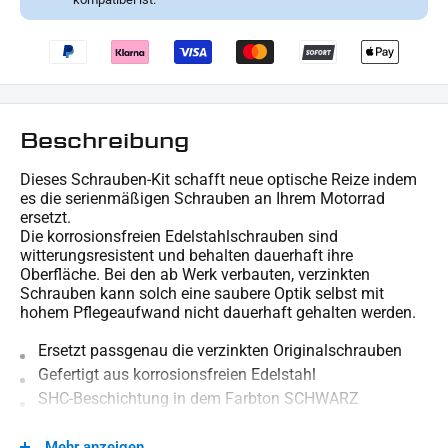
Beschreibung
Dieses Schrauben-Kit schafft neue optische Reize indem
es die serienmäßigen Schrauben an Ihrem Motorrad
ersetzt.
Die korrosionsfreien Edelstahlschrauben sind
witterungsresistent und behalten dauerhaft ihre
Oberfläche. Bei den ab Werk verbauten, verzinkten
Schrauben kann solch eine saubere Optik selbst mit
hohem Pflegeaufwand nicht dauerhaft gehalten werden.
Ersetzt passgenau die verzinkten Originalschrauben
Gefertigt aus korrosionsfreien Edelstahl
SHC-Beschichtung in dem Farbton SCHWARZ
Dauerhafte makellose Optik bei weniger
Pflegeaufwand
Mehr anzeigen