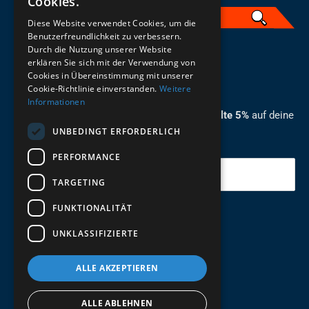
Cookies.
Diese Website verwendet Cookies, um die
Benutzerfreundlichkeit zu verbessern.
Durch die Nutzung unserer Website
German
erklären Sie sich mit der Verwendung von
Cookies in Übereinstimmung mit unserer
ZUM NEWSLETTER ANMELDEN
Cookie-Richtlinie einverstanden.
Weitere
Informationen
Melde dich jetzt zum Newsletter an und erhalte 5%
auf deine
UNBEDINGT ERFORDERLICH
erste Bestellung.
PERFORMANCE
Deine Email
TARGETING
FUNKTIONALITÄT
Abschicken
UNKLASSIFIZIERTE
ALLE AKZEPTIEREN
ALLE ABLEHNEN