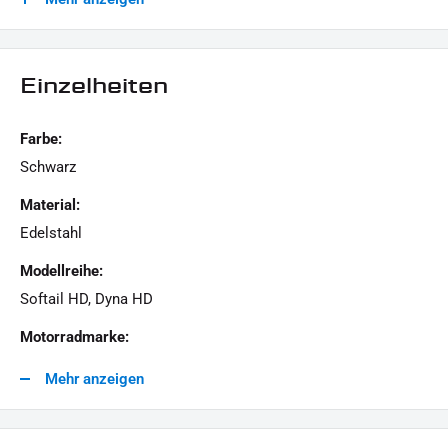
Für technische Auskünfte stehen wir gern zur Verfügung.
Einzelheiten
LIEFERUMFANG :
Farbe:
1x Schrauben-Kit "Outer Primary"
Schwarz
Material:
Dieses Angebot kann Beispielbilder enthalten, deren Inhalt über den Lieferumfang hinaus
Edelstahl
geht.
Modellreihe:
Softail HD, Dyna HD
Motorradmarke:
Harley-Davidson
Mehr anzeigen