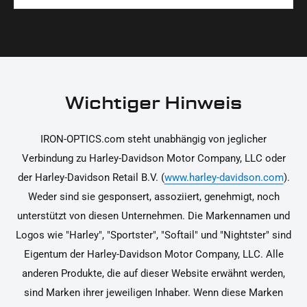
Materialien und präzise Verarbeitung, um dir die
korrekt an deinem Motorrad zu installieren.
Ja, du kannst die Teile innerhalb von 14 Tagen
beste Qualität und Leistung zu garantieren.
nach Erhalt zurücksenden, falls sie nicht deinen
Erwartungen entsprechen. Bitte beachte, dass die
Kosten für die Rücksendung von dir selbst zu
tragen sind. Weitere Informationen zur
Wichtiger Hinweis
Rücksendung findest du in unseren
Rückgabebedingungen.
IRON-OPTICS.com steht unabhängig von jeglicher
Verbindung zu Harley-Davidson Motor Company, LLC oder
der Harley-Davidson Retail B.V. (
www.harley-davidson.com
).
Weder sind sie gesponsert, assoziiert, genehmigt, noch
unterstützt von diesen Unternehmen. Die Markennamen und
Logos wie "Harley", "Sportster", "Softail" und "Nightster" sind
Eigentum der Harley-Davidson Motor Company, LLC. Alle
anderen Produkte, die auf dieser Website erwähnt werden,
sind Marken ihrer jeweiligen Inhaber. Wenn diese Marken