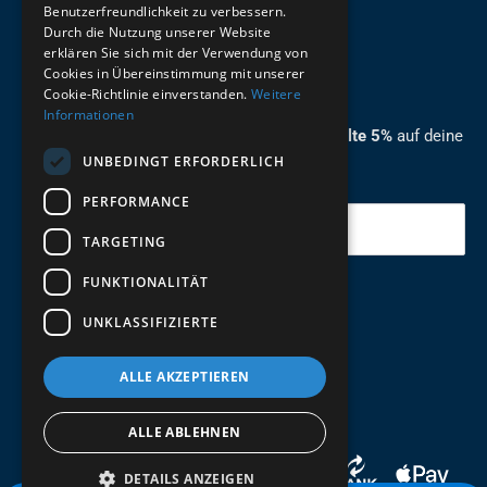
Benutzerfreundlichkeit zu verbessern.
Durch die Nutzung unserer Website
German
erklären Sie sich mit der Verwendung von
Cookies in Übereinstimmung mit unserer
ZUM NEWSLETTER ANMELDEN
Cookie-Richtlinie einverstanden.
Weitere
Informationen
Melde dich jetzt zum Newsletter an und erhalte 5%
auf deine
UNBEDINGT ERFORDERLICH
erste Bestellung.
PERFORMANCE
Deine Email
TARGETING
FUNKTIONALITÄT
Abschicken
UNKLASSIFIZIERTE
ALLE AKZEPTIEREN
ALLE ABLEHNEN
DETAILS ANZEIGEN