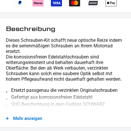
Beschreibung
Dieses Schrauben-Kit schafft neue optische Reize indem
es die serienmäßigen Schrauben an Ihrem Motorrad
ersetzt.
Die korrosionsfreien Edelstahlschrauben sind
witterungsresistent und behalten dauerhaft ihre
Oberfläche. Bei den ab Werk verbauten, verzinkten
Schrauben kann solch eine saubere Optik selbst mit
hohem Pflegeaufwand nicht dauerhaft gehalten werden.
Ersetzt passgenau die verzinkten Originalschrauben
Gefertigt aus korrosionsfreien Edelstahl
SHC-Beschichtung in dem Farbton SCHWARZ
Dauerhafte makellose Optik bei weniger
Pflegeaufwand
Mehr anzeigen