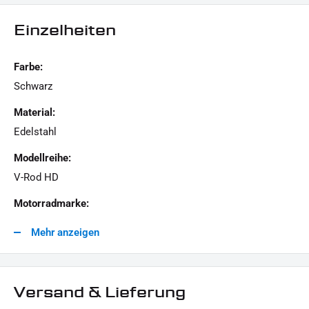
Für technische Auskünfte stehen wir gern zur Verfügung.
Einzelheiten
LIEFERUMFANG :
Farbe:
1x Schrauben-Kit "Oil Pan"
Schwarz
Material:
Dieses Angebot kann Beispielbilder enthalten, deren Inhalt über den Lieferumfang hinaus
Edelstahl
geht.
Modellreihe:
V-Rod HD
Motorradmarke:
Harley-Davidson
Mehr anzeigen
Versand & Lieferung