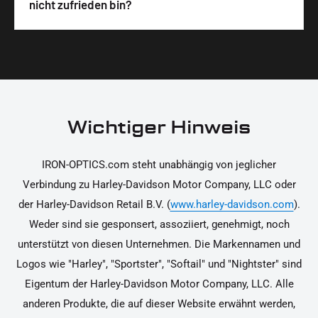
Wir legen großen Wert auf hochwertige
nicht zufrieden bin?
unterstützen dich dabei, die Teile sicher und
Materialien und präzise Verarbeitung, um dir die
korrekt an deinem Motorrad zu installieren.
Ja, du kannst die Teile innerhalb von 14 Tagen
beste Qualität und Leistung zu garantieren.
nach Erhalt zurücksenden, falls sie nicht deinen
Erwartungen entsprechen. Bitte beachte, dass die
Kosten für die Rücksendung von dir selbst zu
tragen sind. Weitere Informationen zur
Wichtiger Hinweis
Rücksendung findest du in unseren
Rückgabebedingungen.
IRON-OPTICS.com steht unabhängig von jeglicher
Verbindung zu Harley-Davidson Motor Company, LLC oder
der Harley-Davidson Retail B.V. (
www.harley-davidson.com
).
Weder sind sie gesponsert, assoziiert, genehmigt, noch
unterstützt von diesen Unternehmen. Die Markennamen und
Logos wie "Harley", "Sportster", "Softail" und "Nightster" sind
Eigentum der Harley-Davidson Motor Company, LLC. Alle
anderen Produkte, die auf dieser Website erwähnt werden,