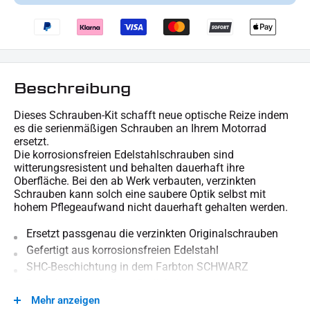
Beschreibung
Dieses Schrauben-Kit schafft neue optische Reize indem
es die serienmäßigen Schrauben an Ihrem Motorrad
ersetzt.
Die korrosionsfreien Edelstahlschrauben sind
witterungsresistent und behalten dauerhaft ihre
Oberfläche. Bei den ab Werk verbauten, verzinkten
Schrauben kann solch eine saubere Optik selbst mit
hohem Pflegeaufwand nicht dauerhaft gehalten werden.
Ersetzt passgenau die verzinkten Originalschrauben
Gefertigt aus korrosionsfreien Edelstahl
SHC-Beschichtung in dem Farbton SCHWARZ
Dauerhafte makellose Optik bei weniger
Pflegeaufwand
Mehr anzeigen