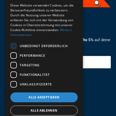
Diese Website verwendet Cookies, um die
Benutzerfreundlichkeit zu verbessern.
Durch die Nutzung unserer Website
German
erklären Sie sich mit der Verwendung von
Cookies in Übereinstimmung mit unserer
ZUM NEWSLETTER ANMELDEN
Cookie-Richtlinie einverstanden.
Weitere
Informationen
Melde dich jetzt zum Newsletter an und erhalte 5%
auf deine
UNBEDINGT ERFORDERLICH
erste Bestellung.
PERFORMANCE
Deine Email
TARGETING
FUNKTIONALITÄT
Abschicken
UNKLASSIFIZIERTE
ALLE AKZEPTIEREN
ALLE ABLEHNEN