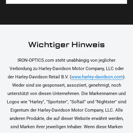
Materialien und präzise Verarbeitung, um dir die
korrekt an deinem Motorrad zu installieren.
Ja, du kannst die Teile innerhalb von 14 Tagen
beste Qualität und Leistung zu garantieren.
nach Erhalt zurücksenden, falls sie nicht deinen
Erwartungen entsprechen. Bitte beachte, dass die
Kosten für die Rücksendung von dir selbst zu
tragen sind. Weitere Informationen zur
Wichtiger Hinweis
Rücksendung findest du in unseren
Rückgabebedingungen.
IRON-OPTICS.com steht unabhängig von jeglicher
Verbindung zu Harley-Davidson Motor Company, LLC oder
der Harley-Davidson Retail B.V. (
www.harley-davidson.com
).
Weder sind sie gesponsert, assoziiert, genehmigt, noch
unterstützt von diesen Unternehmen. Die Markennamen und
Logos wie "Harley", "Sportster", "Softail" und "Nightster" sind
Eigentum der Harley-Davidson Motor Company, LLC. Alle
anderen Produkte, die auf dieser Website erwähnt werden,
sind Marken ihrer jeweiligen Inhaber. Wenn diese Marken