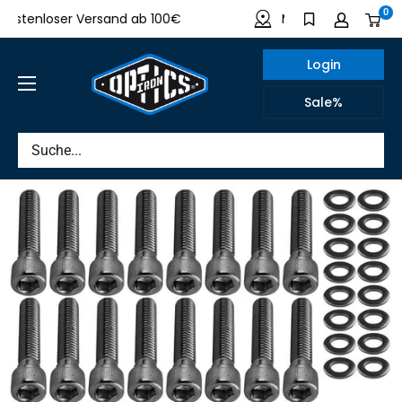
Direkt
0
tenloser Versand ab 100€
Made in Germany
zum
Inhalt
Login
IRON
Sale%
OPTICS