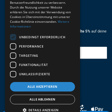
Benutzerfreundlichkeit zu verbessern.
Durch die Nutzung unserer Website
German
erklären Sie sich mit der Verwendung von
Cookies in Übereinstimmung mit unserer
ZUM NEWSLETTER ANMELDEN
Cookie-Richtlinie einverstanden.
Weitere
Informationen
Melde dich jetzt zum Newsletter an und erhalte 5%
auf deine
UNBEDINGT ERFORDERLICH
erste Bestellung.
PERFORMANCE
Deine Email
TARGETING
FUNKTIONALITÄT
Abschicken
UNKLASSIFIZIERTE
ALLE AKZEPTIEREN
ALLE ABLEHNEN
DETAILS ANZEIGEN