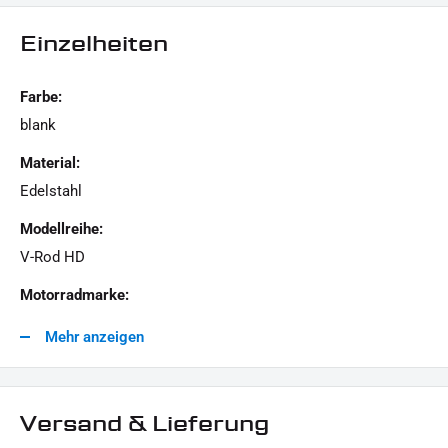
Einzelheiten
LIEFERUMFANG :
1x Schrauben-Kit "Cam Cover"
Farbe:
blank
Dieses Angebot kann Beispielbilder enthalten, deren Inhalt über den Lieferumfang hinaus
Material:
geht.
Edelstahl
Modellreihe:
V-Rod HD
Motorradmarke:
Harley-Davidson
Mehr anzeigen
Versand & Lieferung