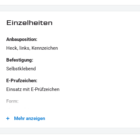
Einzelheiten
Anbauposition:
Heck, links, Kennzeichen
Befestigung:
Selbstklebend
E-Prufzeichen:
Einsatz mit E-Prüfzeichen
Form:
abgerundet
Mehr anzeigen
Generation:
Revolution Max, Milwaukee-Eight, Twin Cam, Revolution
VRSC, Evolution Evo, Sportster Evolution, Universal - Custom