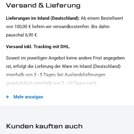
Versand & Lieferung
Masse:
Lieferungen im Inland (Deutschland):
Ab einem Bestellwert
96 x 24 x 8 mm
von 100,00 € liefern wir versandkostenfrei. Bis dahin
Material:
pauschal 6,90 €.
Kunststoff
Versand inkl. Tracking mit DHL.
Modellreihe:
Soweit im jeweiligen Angebot keine andere Frist angegeben
Universal Modellreihe
ist, erfolgt die Lieferung der Ware im Inland (Deutschland)
Motorradmarke:
innerhalb von 3 - 5 Tagen, bei Auslandslieferungen
Universal Marke
grundsätzlich innerhalb von 5 - 10 Tagen nach
Produkttyp:
Vertragsschluss (bei vereinbarter Vorauszahlung nach dem
Mehr anzeigen
Reflektor
Zeitpunkt Ihrer Zahlungsanweisung).Beachten Sie, dass an
Sonn- und Feiertagen keine Zustellung erfolgt.
Kunden kauften auch