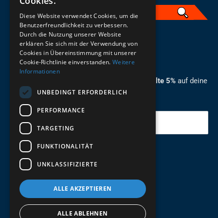
Cookies.
Diese Website verwendet Cookies, um die
Benutzerfreundlichkeit zu verbessern.
Durch die Nutzung unserer Website
German
erklären Sie sich mit der Verwendung von
Cookies in Übereinstimmung mit unserer
ZUM NEWSLETTER ANMELDEN
Cookie-Richtlinie einverstanden.
Weitere
Informationen
Melde dich jetzt zum Newsletter an und erhalte 5%
auf deine
UNBEDINGT ERFORDERLICH
erste Bestellung.
PERFORMANCE
Deine Email
TARGETING
FUNKTIONALITÄT
Abschicken
UNKLASSIFIZIERTE
ALLE AKZEPTIEREN
ALLE ABLEHNEN