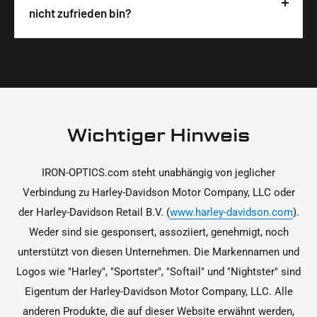
Produktverpackung scannen. Die Hinweise
Wir legen großen Wert auf hochwertige
nicht zufrieden bin?
unterstützen dich dabei, die Teile sicher und
Materialien und präzise Verarbeitung, um dir die
korrekt an deinem Motorrad zu installieren.
Ja, du kannst die Teile innerhalb von 14 Tagen
beste Qualität und Leistung zu garantieren.
nach Erhalt zurücksenden, falls sie nicht deinen
Erwartungen entsprechen. Bitte beachte, dass die
Kosten für die Rücksendung von dir selbst zu
tragen sind. Weitere Informationen zur
Wichtiger Hinweis
Rücksendung findest du in unseren
Rückgabebedingungen.
IRON-OPTICS.com steht unabhängig von jeglicher
Verbindung zu Harley-Davidson Motor Company, LLC oder
der Harley-Davidson Retail B.V. (
www.harley-davidson.com
).
Weder sind sie gesponsert, assoziiert, genehmigt, noch
unterstützt von diesen Unternehmen. Die Markennamen und
Logos wie "Harley", "Sportster", "Softail" und "Nightster" sind
Eigentum der Harley-Davidson Motor Company, LLC. Alle
anderen Produkte, die auf dieser Website erwähnt werden,