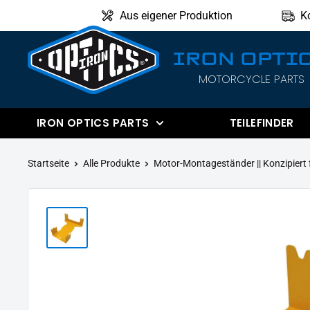
Direkt
Aus eigener Produktion
K
zum
Inhalt
IRON OPTI
MOTORCYCLE PARTS
IRON
OPTICS
IRON OPTICS PARTS
TEILEFINDER
Startseite
Alle Produkte
Motor-Montageständer || Konzipiert f