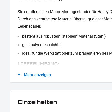
Sie erhalten einen Motor-Montageständer für Harley
Durch das verarbeitete Material
überzeugt dieser Mot
Lebensdauer.
besteht aus robustem, stabilem Material (Stahl)
gelb pulverbeschichtet
Ideal für die Werkstatt oder zum präsentieren des 
LIEFERUMFANG:
1x Motor-Montageständer
Mehr anzeigen
Dieses Angebot kann Beispielbilder enthalten, deren Inhalt über den Lieferumfang hinausgeht.
Einzelheiten