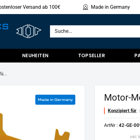
ostenloser Versand ab 100€
Made in Germany
Produ
CS
NEUHEITEN
TOPSELLER
P
ü...
Motor-M
Made in Germany
Konzipiert für
:
ArtNr :
42-GE-00
inkl.