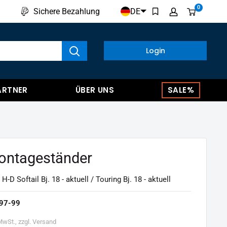
0
DE
Sichere Bezahlung
kte anzeigen
Login
ARTNER
ÜBER UNS
SALE%
ontageständer
 H-D Softail Bj. 18 - aktuell / Touring Bj. 18 - aktuell
97-99
 MwSt., zzgl. Versand