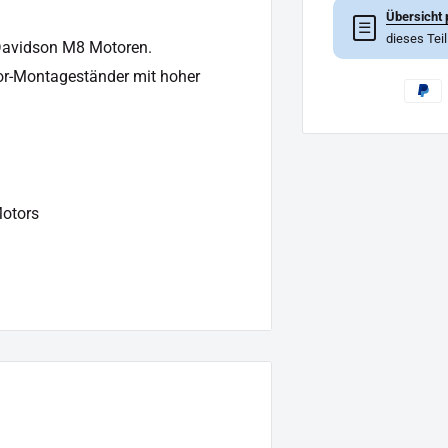
Übersicht 
☰
dieses Tei
 Davidson M8 Motoren.
or-Montageständer mit hoher
Motors