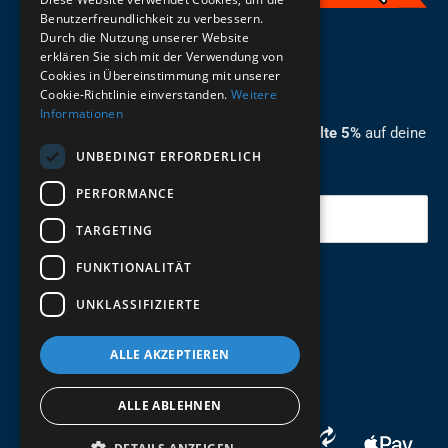
Benutzerfreundlichkeit zu verbessern.
Durch die Nutzung unserer Website
German
erklären Sie sich mit der Verwendung von
Cookies in Übereinstimmung mit unserer
ZUM NEWSLETTER ANMELDEN
Cookie-Richtlinie einverstanden.
Weitere
Informationen
Melde dich jetzt zum Newsletter an und erhalte 5%
auf deine
UNBEDINGT ERFORDERLICH
erste Bestellung.
PERFORMANCE
Deine Email
TARGETING
FUNKTIONALITÄT
Abschicken
UNKLASSIFIZIERTE
ALLE AKZEPTIEREN
ALLE ABLEHNEN