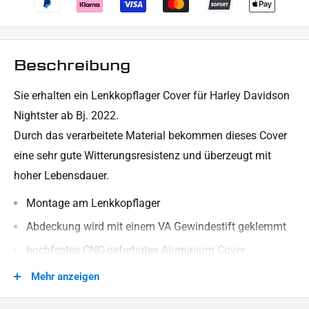
Beschreibung
Sie erhalten ein Lenkkopflager Cover für Harley Davidson
Nightster ab Bj. 2022.
Durch das verarbeitete Material bekommen dieses Cover
eine sehr gute Witterungsresistenz und überzeugt mit
hoher Lebensdauer.
Montage am Lenkkopflager
Abdeckung wird mit einem VA Gewindestift geklemmt
hochfestes CNC-gefertigtes Aluminium Cover
schwarz pulverbeschichtet
Mehr anzeigen
Verblendung der Lenkkopf Verschraubung