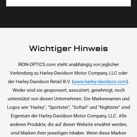
Materialien und präzise Verarbeitung, um dir die
korrekt an deinem Motorrad zu installieren.
Ja, du kannst die Teile innerhalb von 14 Tagen
beste Qualität und Leistung zu garantieren.
nach Erhalt zurücksenden, falls sie nicht deinen
Erwartungen entsprechen. Bitte beachte, dass die
Kosten für die Rücksendung von dir selbst zu
tragen sind. Weitere Informationen zur
Wichtiger Hinweis
Rücksendung findest du in unseren
Rückgabebedingungen.
IRON-OPTICS.com steht unabhängig von jeglicher
Verbindung zu Harley-Davidson Motor Company, LLC oder
der Harley-Davidson Retail B.V. (
www.harley-davidson.com
).
Weder sind sie gesponsert, assoziiert, genehmigt, noch
unterstützt von diesen Unternehmen. Die Markennamen und
Logos wie "Harley", "Sportster", "Softail" und "Nightster" sind
Eigentum der Harley-Davidson Motor Company, LLC. Alle
anderen Produkte, die auf dieser Website erwähnt werden,
sind Marken ihrer jeweiligen Inhaber. Wenn diese Marken