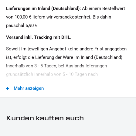
1 Stück
Lieferungen im Inland (Deutschland):
Ab einem Bestellwert
Modellreihe:
von 100,00 € liefern wir versandkostenfrei. Bis dahin
Sport HD
pauschal 6,90 €.
Motiv:
Versand inkl. Tracking mit DHL.
IRON OPTICS
Soweit im jeweiligen Angebot keine andere Frist angegeben
Motorradmarke:
ist, erfolgt die Lieferung der Ware im Inland (Deutschland)
Harley-Davidson
innerhalb von 3 - 5 Tagen, bei Auslandslieferungen
Oberfläche:
grundsätzlich innerhalb von 5 - 10 Tagen nach
Pulverbeschichtet
Vertragsschluss (bei vereinbarter Vorauszahlung nach dem
Mehr anzeigen
Zeitpunkt Ihrer Zahlungsanweisung).Beachten Sie, dass an
Produkttyp:
Sonn- und Feiertagen keine Zustellung erfolgt.
Cover
Kunden kauften auch