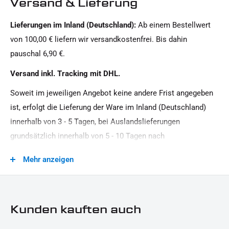
Versand & Lieferung
Harley-Davidson
Lieferungen im Inland (Deutschland):
Ab einem Bestellwert
Oberfläche:
von 100,00 € liefern wir versandkostenfrei. Bis dahin
Lackiert
pauschal 6,90 €.
Versand inkl. Tracking mit DHL.
Soweit im jeweiligen Angebot keine andere Frist angegeben
ist, erfolgt die Lieferung der Ware im Inland (Deutschland)
innerhalb von 3 - 5 Tagen, bei Auslandslieferungen
grundsätzlich innerhalb von 5 - 10 Tagen nach
Vertragsschluss (bei vereinbarter Vorauszahlung nach dem
Mehr anzeigen
Zeitpunkt Ihrer Zahlungsanweisung).Beachten Sie, dass an
Sonn- und Feiertagen keine Zustellung erfolgt.
Kunden kauften auch