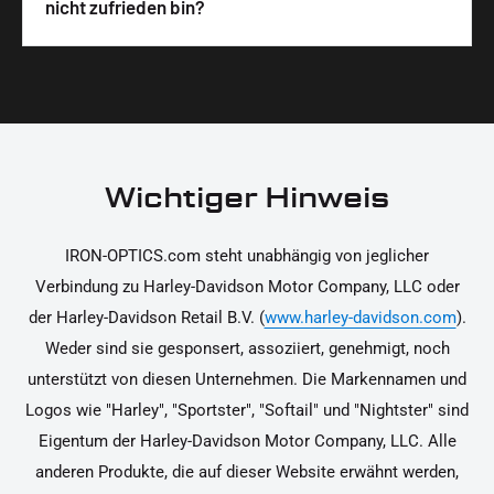
Wir legen großen Wert auf hochwertige
nicht zufrieden bin?
unterstützen dich dabei, die Teile sicher und
Materialien und präzise Verarbeitung, um dir die
korrekt an deinem Motorrad zu installieren.
Ja, du kannst die Teile innerhalb von 14 Tagen
beste Qualität und Leistung zu garantieren.
nach Erhalt zurücksenden, falls sie nicht deinen
Erwartungen entsprechen. Bitte beachte, dass die
Kosten für die Rücksendung von dir selbst zu
tragen sind. Weitere Informationen zur
Wichtiger Hinweis
Rücksendung findest du in unseren
Rückgabebedingungen.
IRON-OPTICS.com steht unabhängig von jeglicher
Verbindung zu Harley-Davidson Motor Company, LLC oder
der Harley-Davidson Retail B.V. (
www.harley-davidson.com
).
Weder sind sie gesponsert, assoziiert, genehmigt, noch
unterstützt von diesen Unternehmen. Die Markennamen und
Logos wie "Harley", "Sportster", "Softail" und "Nightster" sind
Eigentum der Harley-Davidson Motor Company, LLC. Alle
anderen Produkte, die auf dieser Website erwähnt werden,