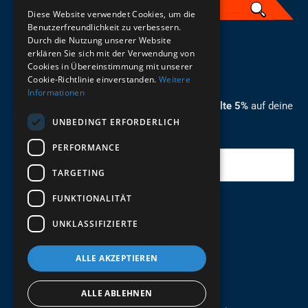
Diese Website verwendet Cookies, um die
Benutzerfreundlichkeit zu verbessern.
Durch die Nutzung unserer Website
German
erklären Sie sich mit der Verwendung von
Cookies in Übereinstimmung mit unserer
ZUM NEWSLETTER ANMELDEN
Cookie-Richtlinie einverstanden.
Weitere
Informationen
Melde dich jetzt zum Newsletter an und erhalte 5%
auf deine
UNBEDINGT ERFORDERLICH
erste Bestellung.
PERFORMANCE
Deine Email
TARGETING
FUNKTIONALITÄT
Abschicken
UNKLASSIFIZIERTE
ALLE AKZEPTIEREN
ALLE ABLEHNEN