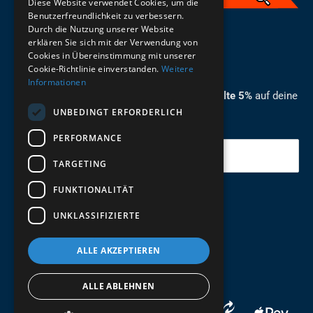
Diese Website verwendet Cookies, um die
Benutzerfreundlichkeit zu verbessern.
Durch die Nutzung unserer Website
German
erklären Sie sich mit der Verwendung von
Cookies in Übereinstimmung mit unserer
ZUM NEWSLETTER ANMELDEN
Cookie-Richtlinie einverstanden.
Weitere
Informationen
Melde dich jetzt zum Newsletter an und erhalte 5%
auf deine
UNBEDINGT ERFORDERLICH
erste Bestellung.
PERFORMANCE
Deine Email
TARGETING
FUNKTIONALITÄT
Abschicken
UNKLASSIFIZIERTE
ALLE AKZEPTIEREN
ALLE ABLEHNEN