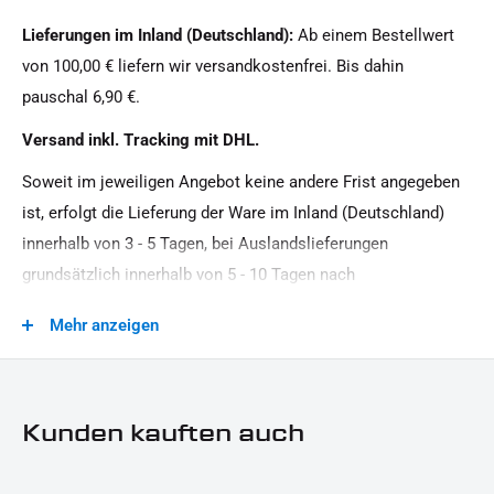
IRON OPTICS
Lieferungen im Inland (Deutschland):
Ab einem Bestellwert
Motorradmarke:
von 100,00 € liefern wir versandkostenfrei. Bis dahin
Indian Motorcycle
pauschal 6,90 €.
Oberfläche:
Versand inkl. Tracking mit DHL.
Pulverbeschichtet
Soweit im jeweiligen Angebot keine andere Frist angegeben
Produkttyp:
ist, erfolgt die Lieferung der Ware im Inland (Deutschland)
Cover
innerhalb von 3 - 5 Tagen, bei Auslandslieferungen
Strassenzulassung:
grundsätzlich innerhalb von 5 - 10 Tagen nach
keine Eintragung erforderlich
Vertragsschluss (bei vereinbarter Vorauszahlung nach dem
Mehr anzeigen
Zeitpunkt Ihrer Zahlungsanweisung).Beachten Sie, dass an
Sonn- und Feiertagen keine Zustellung erfolgt.
Kunden kauften auch