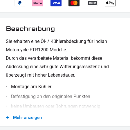
Beschreibung
Sie erhalten eine Öl- / Kühlerabdeckung für Indian
Motorcycle FTR1200 Modelle.
Durch das verarbeitete Material bekommt diese
Abdeckung
eine sehr gute Witterungsresistenz und
überzeugt mit hoher Lebensdauer.
Montage am Kühler
Befestigung an den originalen Punkten
keine Umbauten oder Bohrungen notwendig
leichter Anbau / genau Passform
Mehr anzeigen
besteht aus robustem, stabilem Material (Stahl)