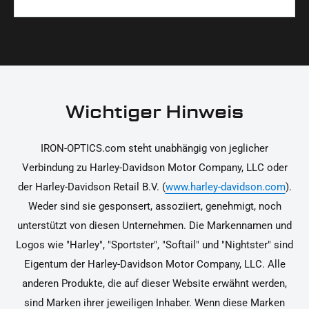
Materialien und präzise Verarbeitung, um dir die
korrekt an deinem Motorrad zu installieren.
Ja, du kannst die Teile innerhalb von 14 Tagen
beste Qualität und Leistung zu garantieren.
nach Erhalt zurücksenden, falls sie nicht deinen
Erwartungen entsprechen. Bitte beachte, dass die
Kosten für die Rücksendung von dir selbst zu
tragen sind. Weitere Informationen zur
Wichtiger Hinweis
Rücksendung findest du in unseren
Rückgabebedingungen.
IRON-OPTICS.com steht unabhängig von jeglicher
Verbindung zu Harley-Davidson Motor Company, LLC oder
der Harley-Davidson Retail B.V. (
www.harley-davidson.com
).
Weder sind sie gesponsert, assoziiert, genehmigt, noch
unterstützt von diesen Unternehmen. Die Markennamen und
Logos wie "Harley", "Sportster", "Softail" und "Nightster" sind
Eigentum der Harley-Davidson Motor Company, LLC. Alle
anderen Produkte, die auf dieser Website erwähnt werden,
sind Marken ihrer jeweiligen Inhaber. Wenn diese Marken