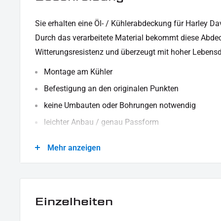
Sie erhalten eine Öl- / Kühlerabdeckung für Harley Da
Durch das verarbeitete Material bekommt diese Abd
Witterungsresistenz und überzeugt mit hoher Lebensd
Montage am Kühler
Befestigung an den originalen Punkten
keine Umbauten oder Bohrungen notwendig
leichter Anbau / genau Passform
besteht aus robustem, stabilem Material (Stahl)
Mehr anzeigen
schwarz pulverbeschichtet
verhindert größere Schäden der Kühllamellen
LIEFERUMFANG:
Einzelheiten
1x Öl- / Kühlerabdeckung