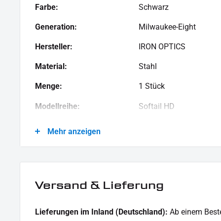
1x Montagehinweise
Farbe:
Schwarz
Dieses Angebot kann Beispielbilder enthalten, deren Inhalt über den Lieferumfang hinausgeht.
Generation:
Milwaukee-Eight
Hersteller:
IRON OPTICS
Material:
Stahl
Menge:
1 Stück
Modellreihe:
Softail HD
Motiv:
Clean
Mehr anzeigen
Motorradmarke:
Harley-Davidson
Oberfläche:
Pulverbeschichtet
Versand & Lieferung
Produkttyp:
Cover
Strassenzulassung:
keine Eintragung erford
Lieferungen im Inland (Deutschland):
Ab einem Beste