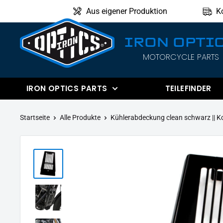
Direkt
Aus eigener Produktion
K
zum
Inhalt
IRON OPTI
MOTORCYCLE PARTS
IRON
OPTICS
IRON OPTICS PARTS
TEILEFINDER
Startseite
Alle Produkte
Kühlerabdeckung clean schwarz || Ko