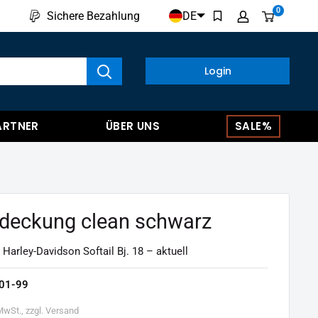
0
DE
Sichere Bezahlung
kte anzeigen
Login
ARTNER
ÜBER UNS
SALE%
deckung clean schwarz
 Harley-Davidson Softail Bj. 18 – aktuell
01-99
 MwSt., zzgl. Versand