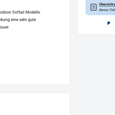
Übersicht 
☰
dieses Tei
vidson Softail Modelle.
eckung
eine sehr gute
auer.