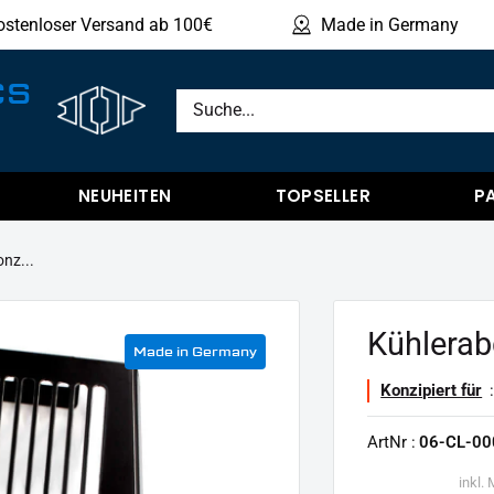
ostenloser Versand ab 100€
Made in Germany
Produ
CS
NEUHEITEN
TOPSELLER
P
nz...
Kühlerab
Made in Germany
Konzipiert für
:
ArtNr :
06-CL-00
inkl.