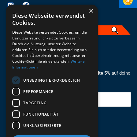
×
Diese Webseite verwendet
Cookies.
Diese Website verwendet Cookies, um die
Benutzerfreundlichkeit zu verbessern.
Durch die Nutzung unserer Website
German
erklären Sie sich mit der Verwendung von
Cookies in Übereinstimmung mit unserer
ZUM NEWSLETTER ANMELDEN
Cookie-Richtlinie einverstanden.
Weitere
Informationen
Melde dich jetzt zum Newsletter an und erhalte 5%
auf deine
UNBEDINGT ERFORDERLICH
erste Bestellung.
PERFORMANCE
Deine Email
TARGETING
FUNKTIONALITÄT
Abschicken
UNKLASSIFIZIERTE