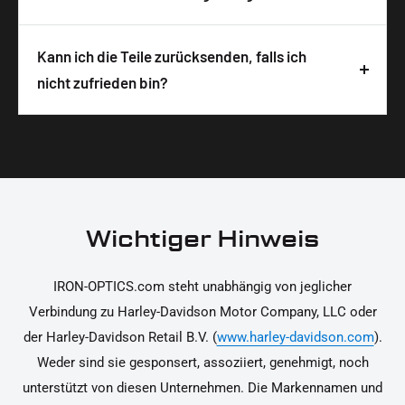
sichere und schnelle Lieferung zu gewährleisten.
Montageanleitung. Um die Anleitung zu öffnen,
Alle IRON OPTICS Produkte werden in
musst du nur den QR-Code auf der
Deutschland designt, entwickelt und hergestellt.
Kann ich die Teile zurücksenden, falls ich
Produktverpackung scannen. Die Hinweise
Wir legen großen Wert auf hochwertige
nicht zufrieden bin?
unterstützen dich dabei, die Teile sicher und
Materialien und präzise Verarbeitung, um dir die
korrekt an deinem Motorrad zu installieren.
Ja, du kannst die Teile innerhalb von 14 Tagen
beste Qualität und Leistung zu garantieren.
nach Erhalt zurücksenden, falls sie nicht deinen
Erwartungen entsprechen. Bitte beachte, dass die
Kosten für die Rücksendung von dir selbst zu
tragen sind. Weitere Informationen zur
Wichtiger Hinweis
Rücksendung findest du in unseren
Rückgabebedingungen.
IRON-OPTICS.com steht unabhängig von jeglicher
Verbindung zu Harley-Davidson Motor Company, LLC oder
der Harley-Davidson Retail B.V. (
www.harley-davidson.com
).
Weder sind sie gesponsert, assoziiert, genehmigt, noch
unterstützt von diesen Unternehmen. Die Markennamen und