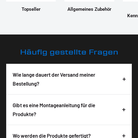
Topseller
Allgemeines Zubehör
Kenn
Häufig gestellte Fragen
Wie lange dauert der Versand meiner
Bestellung?
Deine Bestellung wird in der Regel innerhalb von 3-
5 Tagen nach Bestelleingang geliefert. Die
Gibt es eine Montageanleitung für die
Lieferzeit ist abhängig von der Verfügbarkeit und
Produkte?
wird auf der Produktseite angezeigt. Wir
Ja, zu allen unseren Produkten bekommst du
versenden alle Pakete versichert mit DHL, um eine
detaillierte Montagehinweise bzw. eine
Wo werden die Produkte gefertigt?