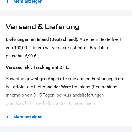
Mehr anzeigen
Dieses Angebot kann Beispielbilder enthalten, deren Inhalt über den Lieferumfang hinausgeht.
Material:
Stahl
Modellreihe:
Versand & Lieferung
Dyna HD
Lieferungen im Inland (Deutschland):
Ab einem Bestellwert
Motiv:
von 100,00 € liefern wir versandkostenfrei. Bis dahin
Clean
pauschal 6,90 €.
Motorradmarke:
Versand inkl. Tracking mit DHL.
Harley-Davidson
Soweit im jeweiligen Angebot keine andere Frist angegeben
Oberfläche:
ist, erfolgt die Lieferung der Ware im Inland (Deutschland)
Pulverbeschichtet
innerhalb von 3 - 5 Tagen, bei Auslandslieferungen
Produkttyp:
grundsätzlich innerhalb von 5 - 10 Tagen nach
Seitlicher Kennzeichenhalter mit TÜV
Vertragsschluss (bei vereinbarter Vorauszahlung nach dem
Mehr anzeigen
Zeitpunkt Ihrer Zahlungsanweisung).Beachten Sie, dass an
Strassenzulassung:
Sonn- und Feiertagen keine Zustellung erfolgt.
mit TÜV Teilegutachten