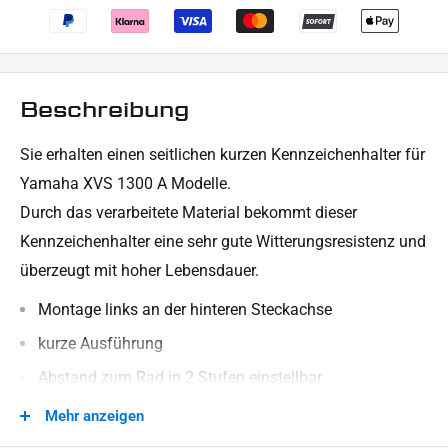
Beschreibung
Sie erhalten
einen seitlichen kurzen
Kennzeichenhalter für
Yamaha XVS 1300 A Modelle.
Durch das verarbeitete Material bekommt dieser
Kennzeichenhalter eine sehr gute Witterungsresistenz und
überzeugt mit hoher Lebensdauer.
Montage links an der hinteren Steckachse
kurze Ausführung
Abstand zum Rad in 2 Stufen einstellbar
besteht aus robustem, stabilem Material (Stahl)
Mehr anzeigen
schwarz pulverbeschichtet