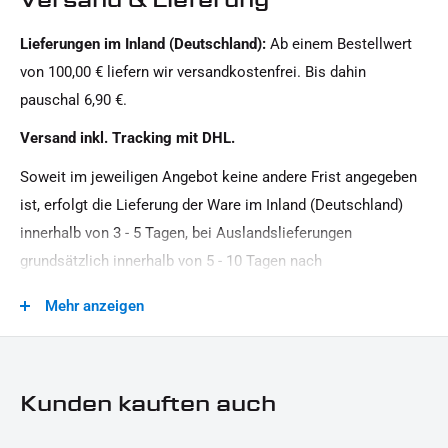
Yamaha
Lieferungen im Inland (Deutschland):
Ab einem Bestellwert
Oberfläche:
von 100,00 € liefern wir versandkostenfrei. Bis dahin
Pulverbeschichtet
pauschal 6,90 €.
Produkttyp:
Versand inkl. Tracking mit DHL.
Seitlicher Kennzeichenhalter ohne TÜV
Soweit im jeweiligen Angebot keine andere Frist angegeben
Strassenzulassung:
ist, erfolgt die Lieferung der Ware im Inland (Deutschland)
Zulassung per Einzelabnahme, ohne ABE / TGA
innerhalb von 3 - 5 Tagen, bei Auslandslieferungen
grundsätzlich innerhalb von 5 - 10 Tagen nach
Vertragsschluss (bei vereinbarter Vorauszahlung nach dem
Mehr anzeigen
Zeitpunkt Ihrer Zahlungsanweisung).Beachten Sie, dass an
Sonn- und Feiertagen keine Zustellung erfolgt.
Kunden kauften auch