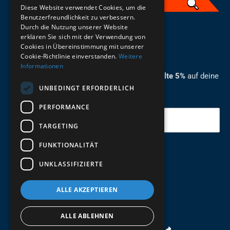
Diese Website verwendet Cookies, um die
Benutzerfreundlichkeit zu verbessern.
Durch die Nutzung unserer Website
German
erklären Sie sich mit der Verwendung von
Cookies in Übereinstimmung mit unserer
ZUM NEWSLETTER ANMELDEN
Cookie-Richtlinie einverstanden.
Weitere
Informationen
Melde dich jetzt zum Newsletter an und erhalte 5%
auf deine
UNBEDINGT ERFORDERLICH
erste Bestellung.
PERFORMANCE
Deine Email
TARGETING
FUNKTIONALITÄT
Abschicken
UNKLASSIFIZIERTE
ALLE AKZEPTIEREN
ALLE ABLEHNEN