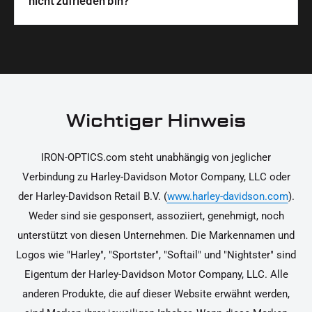
nicht zufrieden bin?
unterstützen dich dabei, die Teile sicher und
Materialien und präzise Verarbeitung, um dir die
korrekt an deinem Motorrad zu installieren.
Ja, du kannst die Teile innerhalb von 14 Tagen
beste Qualität und Leistung zu garantieren.
nach Erhalt zurücksenden, falls sie nicht deinen
Erwartungen entsprechen. Bitte beachte, dass die
Kosten für die Rücksendung von dir selbst zu
tragen sind. Weitere Informationen zur
Wichtiger Hinweis
Rücksendung findest du in unseren
Rückgabebedingungen.
IRON-OPTICS.com steht unabhängig von jeglicher
Verbindung zu Harley-Davidson Motor Company, LLC oder
der Harley-Davidson Retail B.V. (
www.harley-davidson.com
).
Weder sind sie gesponsert, assoziiert, genehmigt, noch
unterstützt von diesen Unternehmen. Die Markennamen und
Logos wie "Harley", "Sportster", "Softail" und "Nightster" sind
Eigentum der Harley-Davidson Motor Company, LLC. Alle
anderen Produkte, die auf dieser Website erwähnt werden,