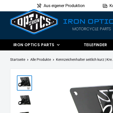
Direkt
Aus eigener Produktion
K
zum
Inhalt
IRON OPTI
MOTORCYCLE PARTS
IRON
OPTICS
IRON OPTICS PARTS
TEILEFINDER
Startseite
Alle Produkte
Kennzeichenhalter seitlich kurz | Kre.