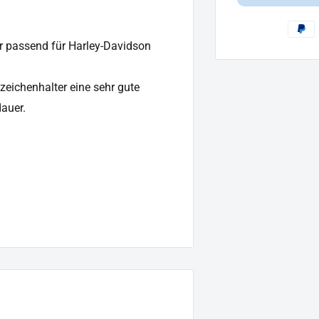
 passend für Harley-Davidson
zeichenhalter eine sehr gute
auer.
 mm für eine Schraubenverbindung
iebserlaubnis), der Eintrag muss