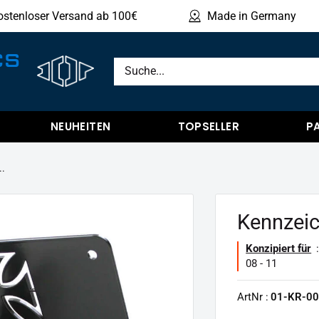
ostenloser Versand ab 100€
Made in Germany
Produ
CS
NEUHEITEN
TOPSELLER
P
..
Kennzeich
Konzipiert für
:
08 - 11
ArtNr :
01-KR-00