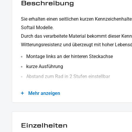
Beschreibung
Sie erhalten
einen seitlichen kurzen
Kennzeichenhalter
Softail Modelle.
Durch das verarbeitete Material bekommt dieser Kenn
Witterungsresistenz und überzeugt mit hoher Lebensd
Montage links an der hinteren Steckachse
kurze Ausführung
Abstand zum Rad in 2 Stufen einstellbar
besteht aus robusten, stabilen Material (Stahl)
Mehr anzeigen
schwarz pulverbeschichtet
oberes rechtes Loch hat ein Durchmesser von 8,5
mit LED-Beleuchtung
Einzelheiten
Die Auslieferung erfolgt ohne ABE (Allgemeine Betr