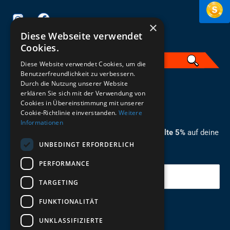
×
Diese Webseite verwendet
Cookies.
Diese Website verwendet Cookies, um die
Benutzerfreundlichkeit zu verbessern.
Durch die Nutzung unserer Website
German
erklären Sie sich mit der Verwendung von
Cookies in Übereinstimmung mit unserer
ZUM NEWSLETTER ANMELDEN
Cookie-Richtlinie einverstanden.
Weitere
Informationen
Melde dich jetzt zum Newsletter an und erhalte 5%
auf deine
UNBEDINGT ERFORDERLICH
erste Bestellung.
PERFORMANCE
Deine Email
TARGETING
FUNKTIONALITÄT
Abschicken
UNKLASSIFIZIERTE