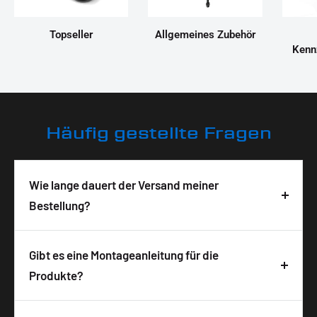
Topseller
Allgemeines Zubehör
Kenn
Häufig gestellte Fragen
Wie lange dauert der Versand meiner
Bestellung?
Deine Bestellung wird in der Regel innerhalb von 3-
5 Tagen nach Bestelleingang geliefert. Die
Gibt es eine Montageanleitung für die
Lieferzeit ist abhängig von der Verfügbarkeit und
Produkte?
wird auf der Produktseite angezeigt. Wir
Ja, zu allen unseren Produkten bekommst du
versenden alle Pakete versichert mit DHL, um eine