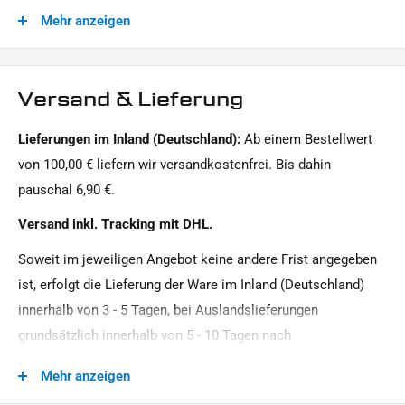
die
Kennzeichengrundplatte
Mehr anzeigen
Modellreihe:
1x Montagehinweise
V-Rod HD
Dieses Angebot kann Beispielbilder enthalten, deren Inhalt über den Lieferumfang hinausgeht.
Motiv:
Versand & Lieferung
Clean
Lieferungen im Inland (Deutschland):
Ab einem Bestellwert
Motorradmarke:
von 100,00 € liefern wir versandkostenfrei. Bis dahin
Harley-Davidson
pauschal 6,90 €.
Oberfläche:
Versand inkl. Tracking mit DHL.
Pulverbeschichtet
Soweit im jeweiligen Angebot keine andere Frist angegeben
Produkttyp:
ist, erfolgt die Lieferung der Ware im Inland (Deutschland)
Seitlicher Kennzeichenhalter ohne TÜV
innerhalb von 3 - 5 Tagen, bei Auslandslieferungen
Strassenzulassung:
grundsätzlich innerhalb von 5 - 10 Tagen nach
Zulassung per Einzelabnahme, ohne ABE / TGA
Vertragsschluss (bei vereinbarter Vorauszahlung nach dem
Mehr anzeigen
Zeitpunkt Ihrer Zahlungsanweisung).Beachten Sie, dass an