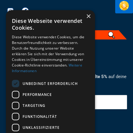
×
Diese Webseite verwendet
Cookies.
Diese Website verwendet Cookies, um die
Benutzerfreundlichkeit zu verbessern.
Durch die Nutzung unserer Website
German
erklären Sie sich mit der Verwendung von
Cookies in Übereinstimmung mit unserer
ZUM NEWSLETTER ANMELDEN
Cookie-Richtlinie einverstanden.
Weitere
Informationen
Melde dich jetzt zum Newsletter an und erhalte 5%
auf deine
UNBEDINGT ERFORDERLICH
erste Bestellung.
PERFORMANCE
Deine Email
TARGETING
FUNKTIONALITÄT
Abschicken
UNKLASSIFIZIERTE