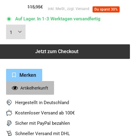
Normalpreis
115,95€
inkl. MwSt., zzgl. Versand
Du sparst 30%
Auf Lager. In 1-3 Werktagen versandfertig
Jetzt zum Checkout
Merken
Artikelherkunft
Hergestellt in Deutschland
Kostenloser Versand ab 100€
Sicher mit PayPal bezahlen
Schneller Versand mit DHL