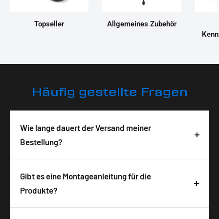
Topseller
Allgemeines Zubehör
Kenn
Häufig gestellte Fragen
Wie lange dauert der Versand meiner
Bestellung?
Deine Bestellung wird in der Regel innerhalb von 3-
5 Tagen nach Bestelleingang geliefert. Die
Gibt es eine Montageanleitung für die
Lieferzeit ist abhängig von der Verfügbarkeit und
Produkte?
wird auf der Produktseite angezeigt. Wir
Ja, zu allen unseren Produkten bekommst du
versenden alle Pakete versichert mit DHL, um eine