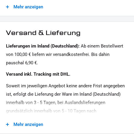
die
Kennzeichengrundplatte
Mehr anzeigen
Motiv:
1x Montagehinweise
Clean
Dieses Angebot kann Beispielbilder enthalten, deren Inhalt über den Lieferumfang hinausgeht.
Motorradmarke:
Versand & Lieferung
Suzuki
Lieferungen im Inland (Deutschland):
Ab einem Bestellwert
Oberfläche:
von 100,00 € liefern wir versandkostenfrei. Bis dahin
Pulverbeschichtet
pauschal 6,90 €.
Produkttyp:
Versand inkl. Tracking mit DHL.
Seitlicher Kennzeichenhalter ohne TÜV
Soweit im jeweiligen Angebot keine andere Frist angegeben
Strassenzulassung:
ist, erfolgt die Lieferung der Ware im Inland (Deutschland)
Zulassung per Einzelabnahme, ohne ABE / TGA
innerhalb von 3 - 5 Tagen, bei Auslandslieferungen
grundsätzlich innerhalb von 5 - 10 Tagen nach
Vertragsschluss (bei vereinbarter Vorauszahlung nach dem
Mehr anzeigen
Zeitpunkt Ihrer Zahlungsanweisung).Beachten Sie, dass an