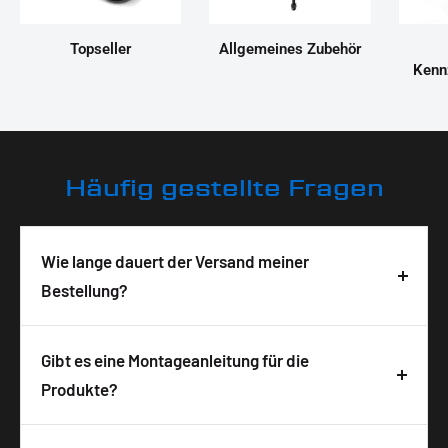
Topseller
Allgemeines Zubehör
Kenn
Häufig gestellte Fragen
Wie lange dauert der Versand meiner
Bestellung?
Deine Bestellung wird in der Regel innerhalb von 3-
5 Tagen nach Bestelleingang geliefert. Die
Gibt es eine Montageanleitung für die
Lieferzeit ist abhängig von der Verfügbarkeit und
Produkte?
wird auf der Produktseite angezeigt. Wir
Ja, zu allen unseren Produkten bekommst du
versenden alle Pakete versichert mit DHL, um eine