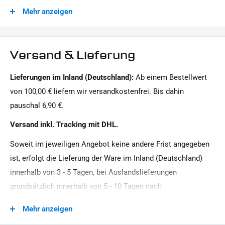
1x
Befestigungsmaterial für
Mehr anzeigen
Modellreihe:
die
Kennzeichengrundplatte
Softail HD
1x Montagehinweise
Motiv:
Versand & Lieferung
Dieses Angebot kann Beispielbilder enthalten, deren Inhalt über den Lieferumfang hinausgeht.
Clean
Lieferungen im Inland (Deutschland):
Ab einem Bestellwert
Motorradmarke:
von 100,00 € liefern wir versandkostenfrei. Bis dahin
Harley-Davidson
pauschal 6,90 €.
Oberfläche:
Versand inkl. Tracking mit DHL.
Pulverbeschichtet
Soweit im jeweiligen Angebot keine andere Frist angegeben
Produkttyp:
ist, erfolgt die Lieferung der Ware im Inland (Deutschland)
Seitlicher Kennzeichenhalter ohne TÜV
innerhalb von 3 - 5 Tagen, bei Auslandslieferungen
Strassenzulassung:
grundsätzlich innerhalb von 5 - 10 Tagen nach
Zulassung per Einzelabnahme, ohne ABE / TGA
Vertragsschluss (bei vereinbarter Vorauszahlung nach dem
Mehr anzeigen
Zeitpunkt Ihrer Zahlungsanweisung).Beachten Sie, dass an