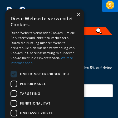
×
Diese Webseite verwendet
Cookies.
Diese Website verwendet Cookies, um die
Benutzerfreundlichkeit zu verbessern.
Durch die Nutzung unserer Website
German
erklären Sie sich mit der Verwendung von
Cookies in Übereinstimmung mit unserer
ZUM NEWSLETTER ANMELDEN
Cookie-Richtlinie einverstanden.
Weitere
Informationen
Melde dich jetzt zum Newsletter an und erhalte 5%
auf deine
UNBEDINGT ERFORDERLICH
erste Bestellung.
PERFORMANCE
Deine Email
TARGETING
FUNKTIONALITÄT
Abschicken
UNKLASSIFIZIERTE