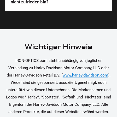
Wir legen großen Wert auf hochwertige
nicht zufrieden bin?
unterstützen dich dabei, die Teile sicher und
Materialien und präzise Verarbeitung, um dir die
korrekt an deinem Motorrad zu installieren.
Ja, du kannst die Teile innerhalb von 14 Tagen
beste Qualität und Leistung zu garantieren.
nach Erhalt zurücksenden, falls sie nicht deinen
Erwartungen entsprechen. Bitte beachte, dass die
Kosten für die Rücksendung von dir selbst zu
tragen sind. Weitere Informationen zur
Wichtiger Hinweis
Rücksendung findest du in unseren
Rückgabebedingungen.
IRON-OPTICS.com steht unabhängig von jeglicher
Verbindung zu Harley-Davidson Motor Company, LLC oder
der Harley-Davidson Retail B.V. (
www.harley-davidson.com
).
Weder sind sie gesponsert, assoziiert, genehmigt, noch
unterstützt von diesen Unternehmen. Die Markennamen und
Logos wie "Harley", "Sportster", "Softail" und "Nightster" sind
Eigentum der Harley-Davidson Motor Company, LLC. Alle
anderen Produkte, die auf dieser Website erwähnt werden,