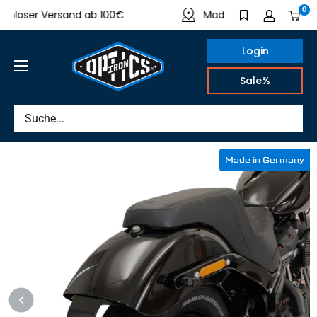
Direkt
0
loser Versand ab 100€
Made in Germany
zum
Inhalt
Login
IRON
Sale%
OPTICS
Made in Germany