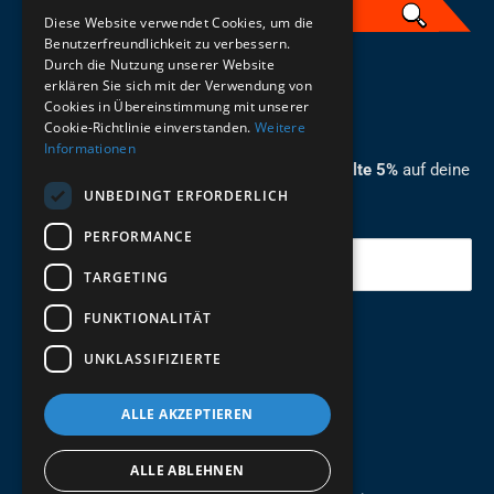
Diese Website verwendet Cookies, um die
Benutzerfreundlichkeit zu verbessern.
Durch die Nutzung unserer Website
German
erklären Sie sich mit der Verwendung von
Cookies in Übereinstimmung mit unserer
ZUM NEWSLETTER ANMELDEN
Cookie-Richtlinie einverstanden.
Weitere
Informationen
Melde dich jetzt zum Newsletter an und erhalte 5%
auf deine
UNBEDINGT ERFORDERLICH
erste Bestellung.
PERFORMANCE
Deine Email
TARGETING
FUNKTIONALITÄT
Abschicken
UNKLASSIFIZIERTE
ALLE AKZEPTIEREN
ALLE ABLEHNEN