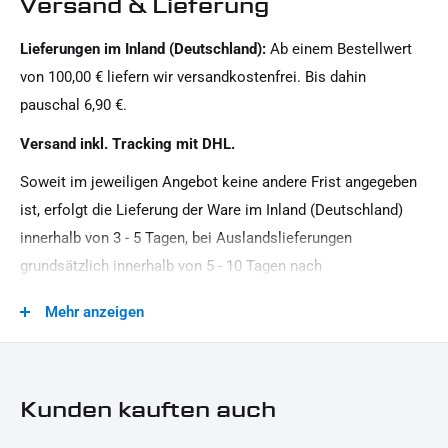
Versand & Lieferung
Softail HD
Lieferungen im Inland (Deutschland):
Ab einem Bestellwert
Motorradmarke:
von 100,00 € liefern wir versandkostenfrei. Bis dahin
Harley-Davidson
pauschal 6,90 €.
Oberfläche:
Versand inkl. Tracking mit DHL.
Pulverbeschichtet
Soweit im jeweiligen Angebot keine andere Frist angegeben
Produkttyp:
ist, erfolgt die Lieferung der Ware im Inland (Deutschland)
Mittiger Kennzeichenhalter
innerhalb von 3 - 5 Tagen, bei Auslandslieferungen
Strassenzulassung:
grundsätzlich innerhalb von 5 - 10 Tagen nach
keine Eintragung erforderlich
Vertragsschluss (bei vereinbarter Vorauszahlung nach dem
Mehr anzeigen
Zeitpunkt Ihrer Zahlungsanweisung).Beachten Sie, dass an
Sonn- und Feiertagen keine Zustellung erfolgt.
Kunden kauften auch