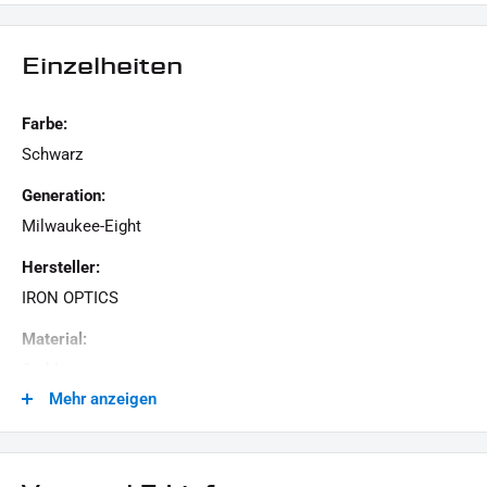
LIEFERUMFANG:
1x Kennzeichengrundträger
Einzelheiten
1x Montagehinweise
Dieses Angebot kann Beispielbilder enthalten, deren Inhalt über den Lieferumfang hinausgeht.
Farbe:
Schwarz
Generation:
Milwaukee-Eight
Hersteller:
IRON OPTICS
Material:
Stahl
Mehr anzeigen
Menge:
1 Stück
Modellreihe: