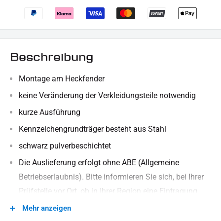
Beschreibung
Montage am Heckfender
keine Veränderung der Verkleidungsteile notwendig
kurze Ausführung
Kennzeichengrundträger besteht aus Stahl
schwarz pulverbeschichtet
Die Auslieferung erfolgt ohne ABE (Allgemeine
Betriebserlaubnis). Bitte informieren Sie sich, bei Ihrer
Prüfstelle vor Ort, ob in Ihrer Region eine Eintragung
erforderlich ist.
Mehr anzeigen