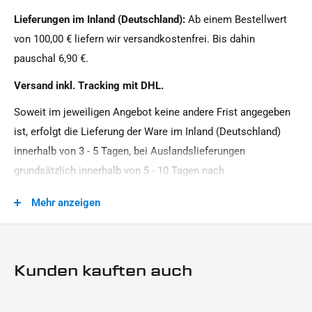
Motorradmarke:
Lieferumfang:
Lieferungen im Inland (Deutschland):
Ab einem Bestellwert
Harley-Davidson, Indian Motorcycle, Suzuki, Yamaha, Honda,
von 100,00 € liefern wir versandkostenfrei. Bis dahin
1× Kennzeichenhalter (ohne Kennzeichenplatte)
Kawasaki, Triumph, Victory, Universal Marke
pauschal 6,90 €.
1× Befestigungsmaterial
Oberfläche:
Versand inkl. Tracking mit DHL.
Pulverbeschichtet
Hinweis:
Dieses Angebot kann Beispielbilder enthalten, deren Inhalt
Soweit im jeweiligen Angebot keine andere Frist angegeben
Produkttyp:
über den tatsächlichen Lieferumfang hinausgehen kann.
ist, erfolgt die Lieferung der Ware im Inland (Deutschland)
Mittiger Kennzeichenhalter
innerhalb von 3 - 5 Tagen, bei Auslandslieferungen
Strassenzulassung:
grundsätzlich innerhalb von 5 - 10 Tagen nach
keine Eintragung erforderlich
Vertragsschluss (bei vereinbarter Vorauszahlung nach dem
Mehr anzeigen
Zeitpunkt Ihrer Zahlungsanweisung).Beachten Sie, dass an
Sonn- und Feiertagen keine Zustellung erfolgt.
Kunden kauften auch