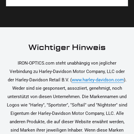
Materialien und präzise Verarbeitung, um dir die
korrekt an deinem Motorrad zu installieren.
Ja, du kannst die Teile innerhalb von 14 Tagen
beste Qualität und Leistung zu garantieren.
nach Erhalt zurücksenden, falls sie nicht deinen
Erwartungen entsprechen. Bitte beachte, dass die
Kosten für die Rücksendung von dir selbst zu
tragen sind. Weitere Informationen zur
Wichtiger Hinweis
Rücksendung findest du in unseren
Rückgabebedingungen.
IRON-OPTICS.com steht unabhängig von jeglicher
Verbindung zu Harley-Davidson Motor Company, LLC oder
der Harley-Davidson Retail B.V. (
www.harley-davidson.com
).
Weder sind sie gesponsert, assoziiert, genehmigt, noch
unterstützt von diesen Unternehmen. Die Markennamen und
Logos wie "Harley", "Sportster", "Softail" und "Nightster" sind
Eigentum der Harley-Davidson Motor Company, LLC. Alle
anderen Produkte, die auf dieser Website erwähnt werden,
sind Marken ihrer jeweiligen Inhaber. Wenn diese Marken