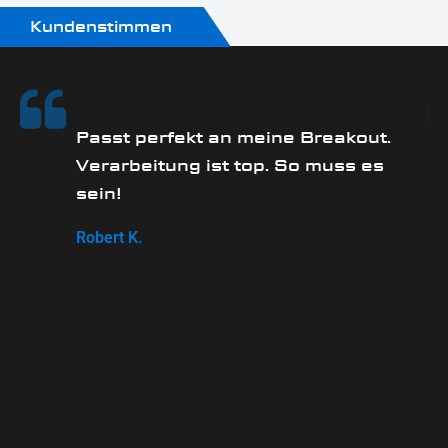
Kundenstimmen
an meine Breakout.
Sehr schnelle Lief
st top. So muss es
unkomplizierte Abw
Zahlungsmöglichke
ausreichend vorh
Maria S.