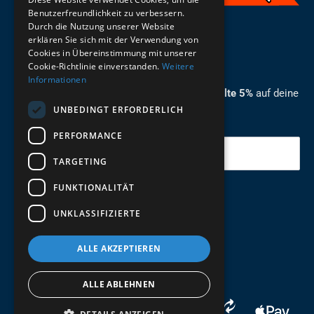
Benutzerfreundlichkeit zu verbessern.
Durch die Nutzung unserer Website
German
erklären Sie sich mit der Verwendung von
Cookies in Übereinstimmung mit unserer
ZUM NEWSLETTER ANMELDEN
Cookie-Richtlinie einverstanden.
Weitere
Informationen
Melde dich jetzt zum Newsletter an und erhalte 5%
auf deine
UNBEDINGT ERFORDERLICH
erste Bestellung.
PERFORMANCE
Deine Email
TARGETING
FUNKTIONALITÄT
Abschicken
UNKLASSIFIZIERTE
ALLE AKZEPTIEREN
ALLE ABLEHNEN