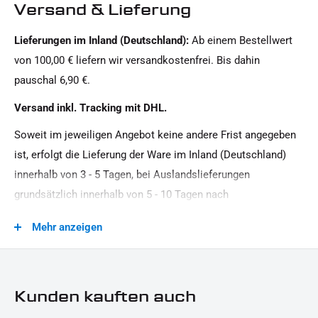
Oberfläche:
Versand & Lieferung
Pulverbeschichtet
Lieferungen im Inland (Deutschland):
Ab einem Bestellwert
Produkttyp:
von 100,00 € liefern wir versandkostenfrei. Bis dahin
Kennzeichengrundplatte
pauschal 6,90 €.
Strassenzulassung:
Versand inkl. Tracking mit DHL.
Zulassung per Einzelabnahme
Soweit im jeweiligen Angebot keine andere Frist angegeben
ist, erfolgt die Lieferung der Ware im Inland (Deutschland)
innerhalb von 3 - 5 Tagen, bei Auslandslieferungen
grundsätzlich innerhalb von 5 - 10 Tagen nach
Vertragsschluss (bei vereinbarter Vorauszahlung nach dem
Mehr anzeigen
Zeitpunkt Ihrer Zahlungsanweisung).Beachten Sie, dass an
Sonn- und Feiertagen keine Zustellung erfolgt.
Kunden kauften auch