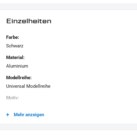
schwarz pulverbeschichtet
CNC-gefräst
Einzelheiten
oberes rechtes loch hat einen Durchmesser von 8,5 mm
für eine Schraubverbindung mit LED-Beleuchtung
Farbe:
Kennzeichengröße : 180 mm x 200 mm
Schwarz
LIEFERUMFANG:
Material:
1x Kennzeichengrundplatte
Aluminium
Dieses Angebot kann Beispielbilder enthalten, deren Inhalt über den Lieferumfang hinausgeht.
Modellreihe:
Universal Modellreihe
Motiv:
Eisernes Kreuz
Mehr anzeigen
Motorradmarke:
Universal Marke