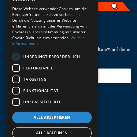
Diese Website verwendet Cookies, um die
Benutzerfreundlichkeit zu verbessern.
Durch die Nutzung unserer Website
German
erklären Sie sich mit der Verwendung von
Cookies in Übereinstimmung mit unserer
ZUM NEWSLETTER ANMELDEN
Cookie-Richtlinie einverstanden.
Weitere
Informationen
Melde dich jetzt zum Newsletter an und erhalte 5%
auf deine
UNBEDINGT ERFORDERLICH
erste Bestellung.
PERFORMANCE
Deine Email
TARGETING
FUNKTIONALITÄT
Abschicken
UNKLASSIFIZIERTE
ALLE AKZEPTIEREN
ALLE ABLEHNEN