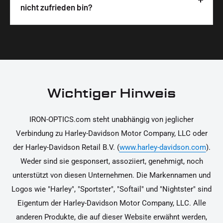
Wir legen großen Wert auf hochwertige
nicht zufrieden bin?
unterstützen dich dabei, die Teile sicher und
Materialien und präzise Verarbeitung, um dir die
korrekt an deinem Motorrad zu installieren.
Ja, du kannst die Teile innerhalb von 14 Tagen
beste Qualität und Leistung zu garantieren.
nach Erhalt zurücksenden, falls sie nicht deinen
Erwartungen entsprechen. Bitte beachte, dass die
Kosten für die Rücksendung von dir selbst zu
tragen sind. Weitere Informationen zur
Wichtiger Hinweis
Rücksendung findest du in unseren
Rückgabebedingungen.
IRON-OPTICS.com steht unabhängig von jeglicher
Verbindung zu Harley-Davidson Motor Company, LLC oder
der Harley-Davidson Retail B.V. (
www.harley-davidson.com
).
Weder sind sie gesponsert, assoziiert, genehmigt, noch
unterstützt von diesen Unternehmen. Die Markennamen und
Logos wie "Harley", "Sportster", "Softail" und "Nightster" sind
Eigentum der Harley-Davidson Motor Company, LLC. Alle
anderen Produkte, die auf dieser Website erwähnt werden,