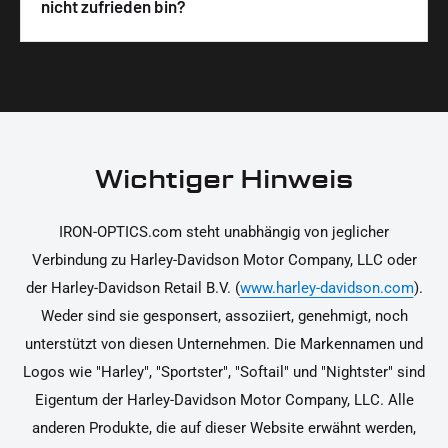
Wir legen großen Wert auf hochwertige
nicht zufrieden bin?
unterstützen dich dabei, die Teile sicher und
Materialien und präzise Verarbeitung, um dir die
korrekt an deinem Motorrad zu installieren.
Ja, du kannst die Teile innerhalb von 14 Tagen
beste Qualität und Leistung zu garantieren.
nach Erhalt zurücksenden, falls sie nicht deinen
Erwartungen entsprechen. Bitte beachte, dass die
Kosten für die Rücksendung von dir selbst zu
tragen sind. Weitere Informationen zur
Wichtiger Hinweis
Rücksendung findest du in unseren
Rückgabebedingungen.
IRON-OPTICS.com steht unabhängig von jeglicher
Verbindung zu Harley-Davidson Motor Company, LLC oder
der Harley-Davidson Retail B.V. (
www.harley-davidson.com
).
Weder sind sie gesponsert, assoziiert, genehmigt, noch
unterstützt von diesen Unternehmen. Die Markennamen und
Logos wie "Harley", "Sportster", "Softail" und "Nightster" sind
Eigentum der Harley-Davidson Motor Company, LLC. Alle
anderen Produkte, die auf dieser Website erwähnt werden,