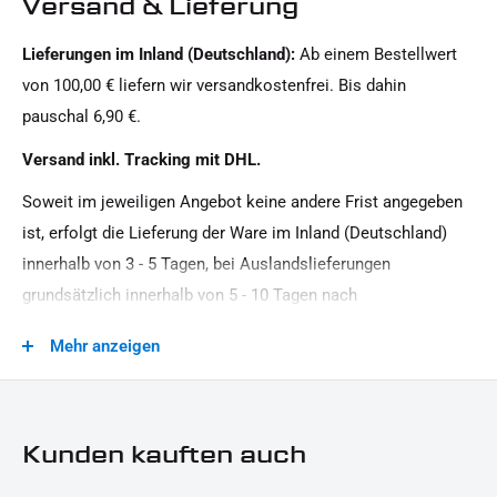
Versand & Lieferung
Softail HD, Dyna HD
Lieferungen im Inland (Deutschland):
Ab einem Bestellwert
Motorradmarke:
von 100,00 € liefern wir versandkostenfrei. Bis dahin
Harley-Davidson
pauschal 6,90 €.
Oberfläche:
Versand inkl. Tracking mit DHL.
Pulverbeschichtet
Soweit im jeweiligen Angebot keine andere Frist angegeben
Produkttyp:
ist, erfolgt die Lieferung der Ware im Inland (Deutschland)
Handprotektoren
innerhalb von 3 - 5 Tagen, bei Auslandslieferungen
grundsätzlich innerhalb von 5 - 10 Tagen nach
Vertragsschluss (bei vereinbarter Vorauszahlung nach dem
Mehr anzeigen
Zeitpunkt Ihrer Zahlungsanweisung).Beachten Sie, dass an
Sonn- und Feiertagen keine Zustellung erfolgt.
Kunden kauften auch