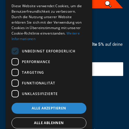
Diese Website verwendet Cookies, um die
Benutzerfreundlichkeit zu verbessern.
Durch die Nutzung unserer Website
German
erklären Sie sich mit der Verwendung von
Cookies in Übereinstimmung mit unserer
ZUM NEWSLETTER ANMELDEN
Cookie-Richtlinie einverstanden.
Weitere
Informationen
Melde dich jetzt zum Newsletter an und erhalte 5%
auf deine
UNBEDINGT ERFORDERLICH
erste Bestellung.
PERFORMANCE
Deine Email
TARGETING
FUNKTIONALITÄT
Abschicken
UNKLASSIFIZIERTE
ALLE AKZEPTIEREN
ALLE ABLEHNEN