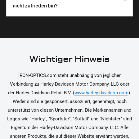
Wir legen großen Wert auf hochwertige
nicht zufrieden bin?
unterstützen dich dabei, die Teile sicher und
Materialien und präzise Verarbeitung, um dir die
korrekt an deinem Motorrad zu installieren.
Ja, du kannst die Teile innerhalb von 14 Tagen
beste Qualität und Leistung zu garantieren.
nach Erhalt zurücksenden, falls sie nicht deinen
Erwartungen entsprechen. Bitte beachte, dass die
Kosten für die Rücksendung von dir selbst zu
tragen sind. Weitere Informationen zur
Wichtiger Hinweis
Rücksendung findest du in unseren
Rückgabebedingungen.
IRON-OPTICS.com steht unabhängig von jeglicher
Verbindung zu Harley-Davidson Motor Company, LLC oder
der Harley-Davidson Retail B.V. (
www.harley-davidson.com
).
Weder sind sie gesponsert, assoziiert, genehmigt, noch
unterstützt von diesen Unternehmen. Die Markennamen und
Logos wie "Harley", "Sportster", "Softail" und "Nightster" sind
Eigentum der Harley-Davidson Motor Company, LLC. Alle
anderen Produkte, die auf dieser Website erwähnt werden,