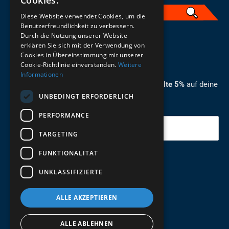
Cookies.
Diese Website verwendet Cookies, um die
Benutzerfreundlichkeit zu verbessern.
Durch die Nutzung unserer Website
German
erklären Sie sich mit der Verwendung von
Cookies in Übereinstimmung mit unserer
ZUM NEWSLETTER ANMELDEN
Cookie-Richtlinie einverstanden.
Weitere
Informationen
Melde dich jetzt zum Newsletter an und erhalte 5%
auf deine
UNBEDINGT ERFORDERLICH
erste Bestellung.
PERFORMANCE
Deine Email
TARGETING
FUNKTIONALITÄT
Abschicken
UNKLASSIFIZIERTE
ALLE AKZEPTIEREN
ALLE ABLEHNEN