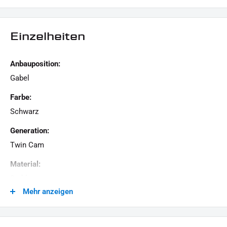
LIEFERUMFANG:
1x Gabelstabilisator
Einzelheiten
1x Montagehinweise
Dieses Angebot kann Beispielbilder enthalten, deren Inhalt über den Lieferumfang hinausgeht.
Anbauposition:
Gabel
Farbe:
Schwarz
Generation:
Twin Cam
Material:
Stahl
Mehr anzeigen
Modellreihe:
Softail HD