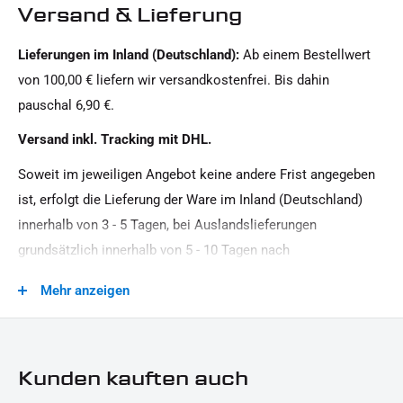
Motiv:
Versand & Lieferung
Clean
Lieferungen im Inland (Deutschland):
Ab einem Bestellwert
Motorradmarke:
von 100,00 € liefern wir versandkostenfrei. Bis dahin
Harley-Davidson
pauschal 6,90 €.
Oberfläche:
Versand inkl. Tracking mit DHL.
Pulverbeschichtet
Soweit im jeweiligen Angebot keine andere Frist angegeben
Produkttyp:
ist, erfolgt die Lieferung der Ware im Inland (Deutschland)
Gabelstabilisatoren
innerhalb von 3 - 5 Tagen, bei Auslandslieferungen
Strassenzulassung:
grundsätzlich innerhalb von 5 - 10 Tagen nach
Customartikel
Vertragsschluss (bei vereinbarter Vorauszahlung nach dem
Mehr anzeigen
Zeitpunkt Ihrer Zahlungsanweisung).Beachten Sie, dass an
Sonn- und Feiertagen keine Zustellung erfolgt.
Kunden kauften auch