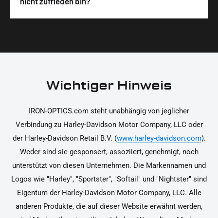
nicht zufrieden bin?
unterstützen dich dabei, die Teile sicher und
Materialien und präzise Verarbeitung, um dir die
korrekt an deinem Motorrad zu installieren.
Ja, du kannst die Teile innerhalb von 14 Tagen
beste Qualität und Leistung zu garantieren.
nach Erhalt zurücksenden, falls sie nicht deinen
Erwartungen entsprechen. Bitte beachte, dass die
Kosten für die Rücksendung von dir selbst zu
tragen sind. Weitere Informationen zur
Wichtiger Hinweis
Rücksendung findest du in unseren
Rückgabebedingungen.
IRON-OPTICS.com steht unabhängig von jeglicher
Verbindung zu Harley-Davidson Motor Company, LLC oder
der Harley-Davidson Retail B.V. (
www.harley-davidson.com
).
Weder sind sie gesponsert, assoziiert, genehmigt, noch
unterstützt von diesen Unternehmen. Die Markennamen und
Logos wie "Harley", "Sportster", "Softail" und "Nightster" sind
Eigentum der Harley-Davidson Motor Company, LLC. Alle
anderen Produkte, die auf dieser Website erwähnt werden,