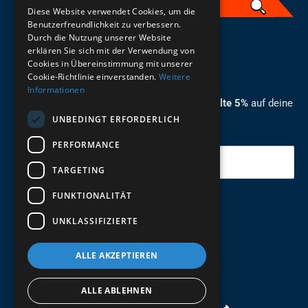
Diese Website verwendet Cookies, um die
Benutzerfreundlichkeit zu verbessern.
Durch die Nutzung unserer Website
German
erklären Sie sich mit der Verwendung von
Cookies in Übereinstimmung mit unserer
ZUM NEWSLETTER ANMELDEN
Cookie-Richtlinie einverstanden.
Weitere
Informationen
Melde dich jetzt zum Newsletter an und erhalte 5%
auf deine
UNBEDINGT ERFORDERLICH
erste Bestellung.
PERFORMANCE
Deine Email
TARGETING
FUNKTIONALITÄT
Abschicken
UNKLASSIFIZIERTE
ALLE AKZEPTIEREN
ALLE ABLEHNEN