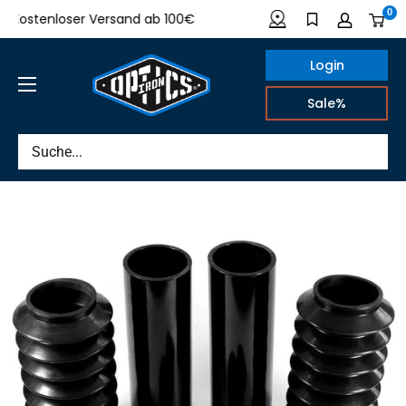
Direkt
0
ostenloser Versand ab 100€
Made in Germany
zum
Inhalt
Login
IRON
Sale%
OPTICS