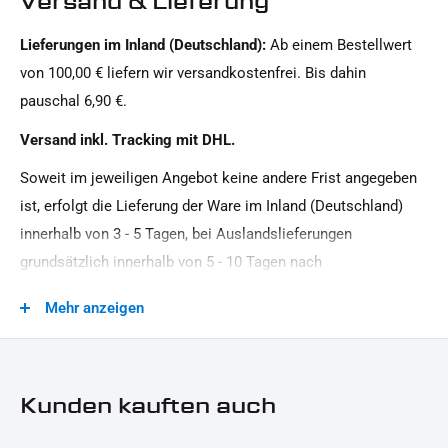
Versand & Lieferung
Aluminium, Gummi
Lieferungen im Inland (Deutschland):
Ab einem Bestellwert
Modellreihe:
von 100,00 € liefern wir versandkostenfrei. Bis dahin
Sportster HD
pauschal 6,90 €.
Motiv:
Versand inkl. Tracking mit DHL.
Clean
Soweit im jeweiligen Angebot keine andere Frist angegeben
Motorradmarke:
ist, erfolgt die Lieferung der Ware im Inland (Deutschland)
Harley-Davidson
innerhalb von 3 - 5 Tagen, bei Auslandslieferungen
Oberfläche:
grundsätzlich innerhalb von 5 - 10 Tagen nach
Pulverbeschichtet
Vertragsschluss (bei vereinbarter Vorauszahlung nach dem
Mehr anzeigen
Zeitpunkt Ihrer Zahlungsanweisung).Beachten Sie, dass an
Produkttyp:
Sonn- und Feiertagen keine Zustellung erfolgt.
Cover
Strassenzulassung:
Kunden kauften auch
keine Eintragung erforderlich