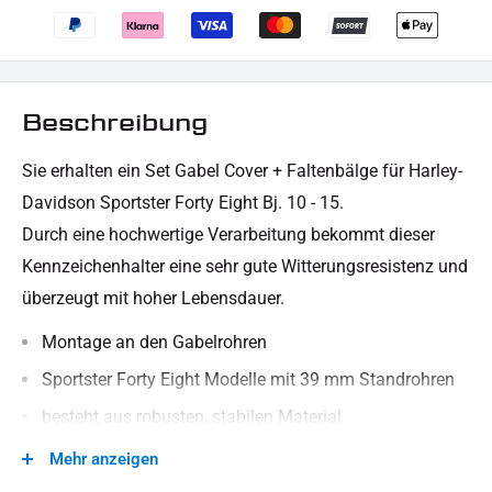
Beschreibung
Sie erhalten ein Set Gabel Cover + Faltenbälge für Harley-
Davidson Sportster Forty Eight Bj. 10 - 15.
Durch eine hochwertige Verarbeitung bekommt dieser
Kennzeichenhalter eine sehr gute Witterungsresistenz und
überzeugt mit hoher Lebensdauer.
Montage an den Gabelrohren
Sportster Forty Eight Modelle mit 39 mm Standrohren
besteht aus robusten, stabilen Material
genaue Fertigung der Ober- / Unterseite (kein Spalt)
Mehr anzeigen
Länge der Faltenbälge im Ruhzustand 165 mm