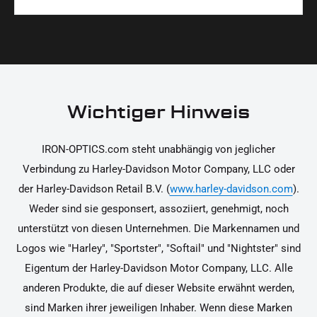
Materialien und präzise Verarbeitung, um dir die
korrekt an deinem Motorrad zu installieren.
Ja, du kannst die Teile innerhalb von 14 Tagen
beste Qualität und Leistung zu garantieren.
nach Erhalt zurücksenden, falls sie nicht deinen
Erwartungen entsprechen. Bitte beachte, dass die
Kosten für die Rücksendung von dir selbst zu
tragen sind. Weitere Informationen zur
Wichtiger Hinweis
Rücksendung findest du in unseren
Rückgabebedingungen.
IRON-OPTICS.com steht unabhängig von jeglicher
Verbindung zu Harley-Davidson Motor Company, LLC oder
der Harley-Davidson Retail B.V. (
www.harley-davidson.com
).
Weder sind sie gesponsert, assoziiert, genehmigt, noch
unterstützt von diesen Unternehmen. Die Markennamen und
Logos wie "Harley", "Sportster", "Softail" und "Nightster" sind
Eigentum der Harley-Davidson Motor Company, LLC. Alle
anderen Produkte, die auf dieser Website erwähnt werden,
sind Marken ihrer jeweiligen Inhaber. Wenn diese Marken