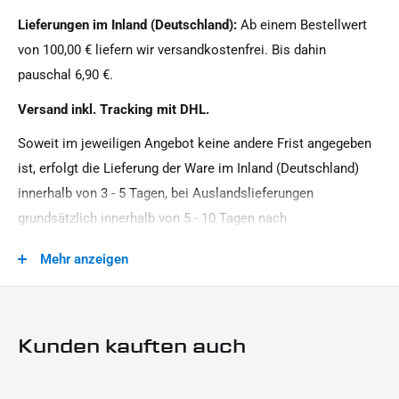
IRON OPTICS, Clean
Lieferungen im Inland (Deutschland):
Ab einem Bestellwert
Motorradmarke:
von 100,00 € liefern wir versandkostenfrei. Bis dahin
Harley-Davidson
pauschal 6,90 €.
Oberfläche:
Versand inkl. Tracking mit DHL.
Pulverbeschichtet
Soweit im jeweiligen Angebot keine andere Frist angegeben
Produkttyp:
ist, erfolgt die Lieferung der Ware im Inland (Deutschland)
Cover
innerhalb von 3 - 5 Tagen, bei Auslandslieferungen
grundsätzlich innerhalb von 5 - 10 Tagen nach
Vertragsschluss (bei vereinbarter Vorauszahlung nach dem
Mehr anzeigen
Zeitpunkt Ihrer Zahlungsanweisung).Beachten Sie, dass an
Sonn- und Feiertagen keine Zustellung erfolgt.
Kunden kauften auch