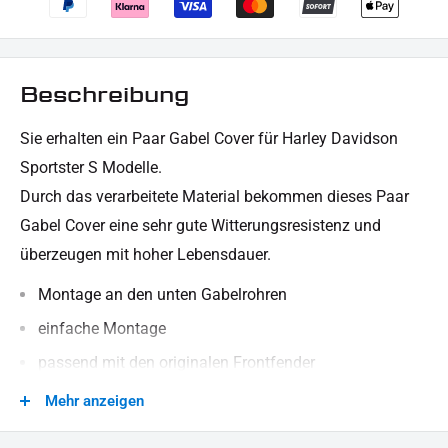
Beschreibung
Sie erhalten
ein Paar Gabel Cover für Harley Davidson
Sportster S Modelle.
Durch das verarbeitete Material bekommen dieses Paar
Gabel Cover eine sehr gute Witterungsresistenz und
überzeugen mit hoher Lebensdauer.
Montage an den unten Gabelrohren
einfache Montage
passend mit den originalen Frontfender
die originalen Reflektoren am Frontfender bleiben
Mehr anzeigen
erhalten