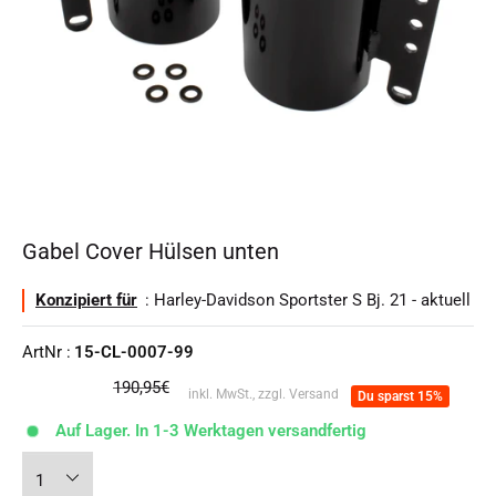
Gabel Cover Hülsen unten
Konzipiert für
: Harley-Davidson Sportster S Bj. 21 - aktuell
ArtNr :
15-CL-0007-99
Normalpreis
190,95€
inkl. MwSt., zzgl. Versand
Du sparst 15%
Auf Lager. In 1-3 Werktagen versandfertig