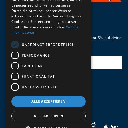
Benutzerfreundlichkeit zu verbessern.
Durch die Nutzung unserer Website
German
erklären Sie sich mit der Verwendung von
Cookies in Übereinstimmung mit unserer
ZUM NEWSLETTER ANMELDEN
Cookie-Richtlinie einverstanden.
Weitere
Informationen
Melde dich jetzt zum Newsletter an und erhalte 5%
auf deine
UNBEDINGT ERFORDERLICH
erste Bestellung.
PERFORMANCE
Deine Email
TARGETING
FUNKTIONALITÄT
Abschicken
UNKLASSIFIZIERTE
ALLE AKZEPTIEREN
ALLE ABLEHNEN