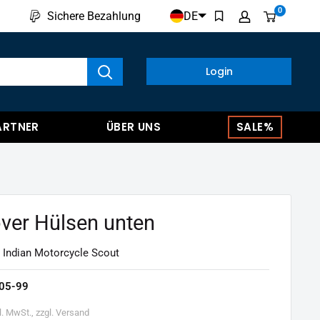
0
DE
Sichere Bezahlung
kte anzeigen
Login
ARTNER
ÜBER UNS
SALE%
ver Hülsen unten
 Indian Motorcycle Scout
05-99
l. MwSt., zzgl. Versand