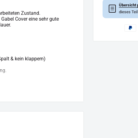
Übersicht 
☰
dieses Tei
arbeiteten Zustand.
 Gabel Cover eine sehr gute
dauer.
Spalt & kein klappern)
ng.
g hinaus geht.