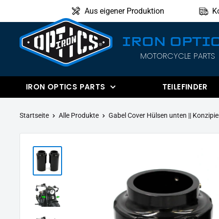
Direkt
Aus eigener Produktion
K
zum
Inhalt
IRON OPTI
MOTORCYCLE PARTS
IRON
OPTICS
IRON OPTICS PARTS
TEILEFINDER
Startseite
Alle Produkte
Gabel Cover Hülsen unten || Konzipier