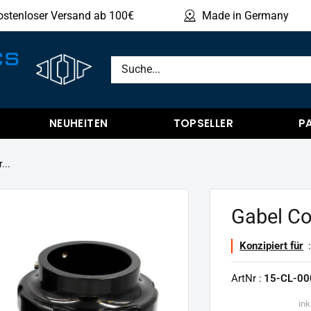
ostenloser Versand ab 100€
Made in Germany
Produ
CS
NEUHEITEN
TOPSELLER
P
...
Gabel Co
Konzipiert für
:
ArtNr :
15-CL-00
ink