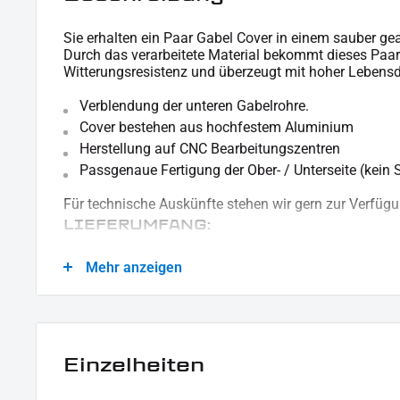
Sie erhalten ein Paar Gabel Cover in einem sauber ge
Durch das verarbeitete Material bekommt dieses Paar
Witterungsresistenz und überzeugt mit hoher Lebens
Verblendung der unteren Gabelrohre.
Cover bestehen aus hochfestem Aluminium
Herstellung auf CNC Bearbeitungszentren
Passgenaue Fertigung der Ober- / Unterseite (kein 
Für technische Auskünfte stehen wir gern zur Verfügu
LIEFERUMFANG:
1x Paar Gabel Cover Hülsen
Mehr anzeigen
Dieses Angebot kann Beispielbilder enthalten, deren Inhalt über den Lieferumfan
Einzelheiten