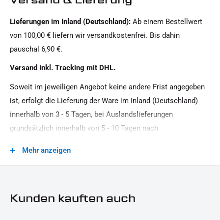
Softail HD
Lieferungen im Inland (Deutschland):
Ab einem Bestellwert
Motorradmarke:
von 100,00 € liefern wir versandkostenfrei. Bis dahin
Harley-Davidson
pauschal 6,90 €.
Oberfläche:
Versand inkl. Tracking mit DHL.
Pulverbeschichtet
Soweit im jeweiligen Angebot keine andere Frist angegeben
Produkttyp:
ist, erfolgt die Lieferung der Ware im Inland (Deutschland)
Fußrasten
innerhalb von 3 - 5 Tagen, bei Auslandslieferungen
grundsätzlich innerhalb von 5 - 10 Tagen nach
Vertragsschluss (bei vereinbarter Vorauszahlung nach dem
Mehr anzeigen
Zeitpunkt Ihrer Zahlungsanweisung).Beachten Sie, dass an
Sonn- und Feiertagen keine Zustellung erfolgt.
Kunden kauften auch