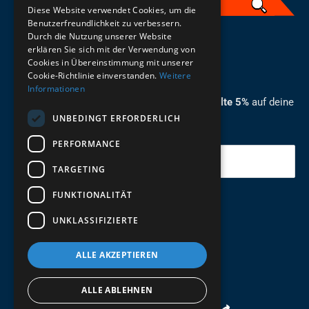
Diese Website verwendet Cookies, um die
Benutzerfreundlichkeit zu verbessern.
Durch die Nutzung unserer Website
German
erklären Sie sich mit der Verwendung von
Cookies in Übereinstimmung mit unserer
ZUM NEWSLETTER ANMELDEN
Cookie-Richtlinie einverstanden.
Weitere
Informationen
Melde dich jetzt zum Newsletter an und erhalte 5%
auf deine
UNBEDINGT ERFORDERLICH
erste Bestellung.
PERFORMANCE
Deine Email
TARGETING
FUNKTIONALITÄT
Abschicken
UNKLASSIFIZIERTE
ALLE AKZEPTIEREN
ALLE ABLEHNEN