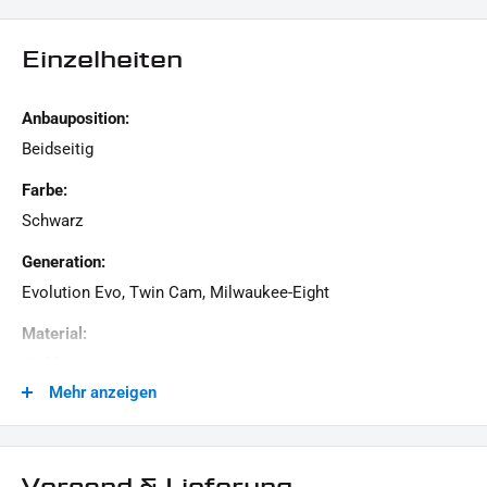
1 Paar Fußrastenverlängerung
Befestigungsmaterial
Einzelheiten
Dieses Angebot kann Beispielbilder enthalten, deren Inhalt über den Lieferumfang
hinaus geht.
Anbauposition:
Beidseitig
Farbe:
Schwarz
Generation:
Evolution Evo, Twin Cam, Milwaukee-Eight
Material:
Stahl
Mehr anzeigen
Menge:
1 Paar
Modellreihe:
Versand & Lieferung