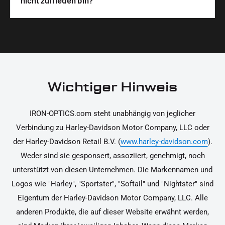
nicht zufrieden bin?
unterstützen dich dabei, die Teile sicher und
Materialien und präzise Verarbeitung, um dir die
korrekt an deinem Motorrad zu installieren.
Ja, du kannst die Teile innerhalb von 14 Tagen
beste Qualität und Leistung zu garantieren.
nach Erhalt zurücksenden, falls sie nicht deinen
Erwartungen entsprechen. Bitte beachte, dass die
Kosten für die Rücksendung von dir selbst zu
tragen sind. Weitere Informationen zur
Wichtiger Hinweis
Rücksendung findest du in unseren
Rückgabebedingungen.
IRON-OPTICS.com steht unabhängig von jeglicher
Verbindung zu Harley-Davidson Motor Company, LLC oder
der Harley-Davidson Retail B.V. (
www.harley-davidson.com
).
Weder sind sie gesponsert, assoziiert, genehmigt, noch
unterstützt von diesen Unternehmen. Die Markennamen und
Logos wie "Harley", "Sportster", "Softail" und "Nightster" sind
Eigentum der Harley-Davidson Motor Company, LLC. Alle
anderen Produkte, die auf dieser Website erwähnt werden,