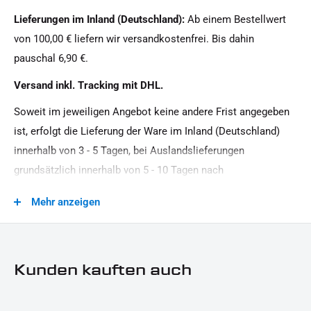
Stahl
Lieferungen im Inland (Deutschland):
Ab einem Bestellwert
Lieferumfang:
Menge:
von 100,00 € liefern wir versandkostenfrei. Bis dahin
1 Paar
1x Crash Bar / Sturzbügel
pauschal 6,90 €.
1x Montagematerial
Modellreihe:
Versand inkl. Tracking mit DHL.
Softail HD
1x Montagehinweise
Soweit im jeweiligen Angebot keine andere Frist angegeben
Motiv:
Hinweis:
Dieses Angebot kann Beispielbilder enthalten, deren
ist, erfolgt die Lieferung der Ware im Inland (Deutschland)
IRON OPTICS
dargestellter Inhalt über den tatsächlichen Lieferumfang
innerhalb von 3 - 5 Tagen, bei Auslandslieferungen
hinausgeht. Maßgeblich ist ausschließlich die
Motorradmarke:
grundsätzlich innerhalb von 5 - 10 Tagen nach
Artikelbeschreibung.
Harley-Davidson
Vertragsschluss (bei vereinbarter Vorauszahlung nach dem
Mehr anzeigen
Zeitpunkt Ihrer Zahlungsanweisung).Beachten Sie, dass an
Oberfläche:
Sonn- und Feiertagen keine Zustellung erfolgt.
Pulverbeschichtet
Produkttyp:
Kunden kauften auch
Crash Bar / Sturzbügel
Strassenzulassung: