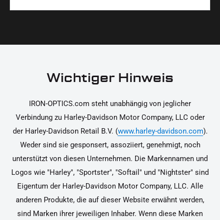
Materialien und präzise Verarbeitung, um dir die
korrekt an deinem Motorrad zu installieren.
Ja, du kannst die Teile innerhalb von 14 Tagen
beste Qualität und Leistung zu garantieren.
nach Erhalt zurücksenden, falls sie nicht deinen
Erwartungen entsprechen. Bitte beachte, dass die
Kosten für die Rücksendung von dir selbst zu
tragen sind. Weitere Informationen zur
Wichtiger Hinweis
Rücksendung findest du in unseren
Rückgabebedingungen.
IRON-OPTICS.com steht unabhängig von jeglicher
Verbindung zu Harley-Davidson Motor Company, LLC oder
der Harley-Davidson Retail B.V. (
www.harley-davidson.com
).
Weder sind sie gesponsert, assoziiert, genehmigt, noch
unterstützt von diesen Unternehmen. Die Markennamen und
Logos wie "Harley", "Sportster", "Softail" und "Nightster" sind
Eigentum der Harley-Davidson Motor Company, LLC. Alle
anderen Produkte, die auf dieser Website erwähnt werden,
sind Marken ihrer jeweiligen Inhaber. Wenn diese Marken