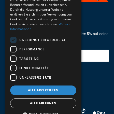
Benutzerfreundlichkeit zu verbessern.
Durch die Nutzung unserer Website
German
erklären Sie sich mit der Verwendung von
Cookies in Übereinstimmung mit unserer
ZUM NEWSLETTER ANMELDEN
Cookie-Richtlinie einverstanden.
Weitere
Informationen
Melde dich jetzt zum Newsletter an und erhalte 5%
auf deine
UNBEDINGT ERFORDERLICH
erste Bestellung.
PERFORMANCE
Deine Email
TARGETING
FUNKTIONALITÄT
Abschicken
UNKLASSIFIZIERTE
ALLE AKZEPTIEREN
ALLE ABLEHNEN