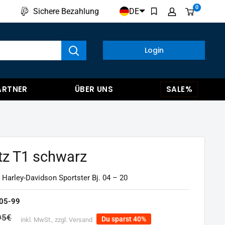
0
DE
Sichere Bezahlung
kte anzeigen
Login
ARTNER
ÜBER UNS
SALE%
tz T1 schwarz
 Harley-Davidson Sportster Bj. 04 – 20
05-99
malpreis
95€
Du sparst 40%
inkl. MwSt., zzgl. Versand