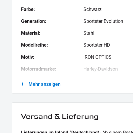
Farbe:
Schwarz
Generation:
Sportster Evolution
Material:
Stahl
Modellreihe:
Sportster HD
Motiv:
IRON OPTICS
Motorradmarke:
Harley-Davidson
Oberfläche:
Pulverbeschichtet
Mehr anzeigen
Produkttyp:
Belt-/Kettenschutz
Versand & Lieferung
Lieferungen im Inland (Deutschland):
Ab einem Beste