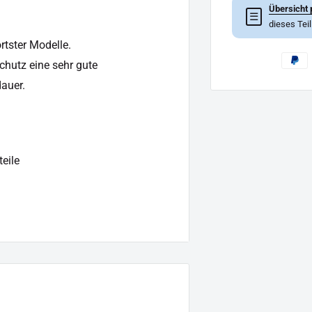
Übersicht 
☰
dieses Tei
rtster Modelle.
schutz
eine sehr gute
auer.
eile