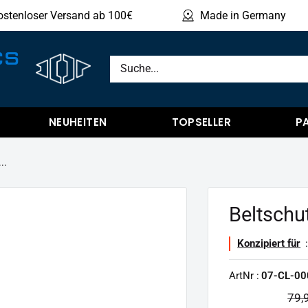
ostenloser Versand ab 100€
Made in Germany
Produ
CS
NEUHEITEN
TOPSELLER
P
..
Beltschu
Konzipiert für
:
ArtNr :
07-CL-00
Nor
79,