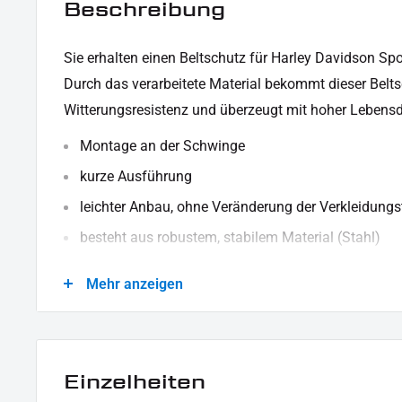
Beschreibung
Sie erhalten einen Beltschutz für Harley Davidson Spo
Durch das verarbeitete Material bekommt dieser Belt
Witterungsresistenz und überzeugt mit hoher Lebensd
Montage an der Schwinge
kurze Ausführung
leichter Anbau, ohne Veränderung der Verkleidungst
besteht aus robustem, stabilem Material (Stahl)
schwarz pulverbeschichtet
Mehr anzeigen
LIEFERUMFANG:
1x Beltschutz
1x Montagehinweise
Einzelheiten
Dieses Angebot kann Beispielbilder enthalten, deren Inhalt über den Lieferumfang hinausgeht.