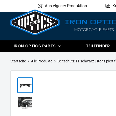
Direkt
Aus eigener Produktion
K
zum
Inhalt
IRON OPTI
MOTORCYCLE PARTS
IRON
OPTICS
IRON OPTICS PARTS
TEILEFINDER
Startseite
Alle Produkte
Beltschutz T1 schwarz || Konzipiert f.