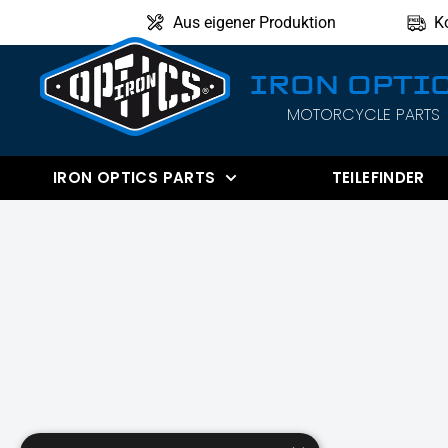
Direkt
Aus eigener Produktion
K
zum
Inhalt
IRON OPTI
MOTORCYCLE PARTS
IRON
OPTICS
IRON OPTICS PARTS
TEILEFINDER