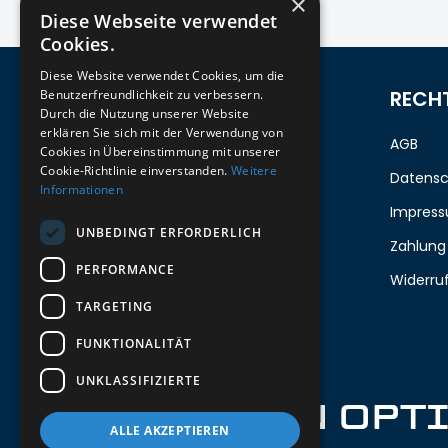
×
Diese Webseite verwendet
Cookies.
Diese Website verwendet Cookies, um die
ZUM NEWSLETTER ANMELDEN
RECH
Benutzerfreundlichkeit zu verbessern.
Durch die Nutzung unserer Website
erklären Sie sich mit der Verwendung von
Melde dich jetzt zum Newsletter an
AGB
Cookies in Übereinstimmung mit unserer
Cookie-Richtlinie einverstanden.
Weitere
und erhalte 5%
auf deine erste
Datensc
Informationen
Bestellung.
Impres
UNBEDINGT ERFORDERLICH
Zahlung
Deine Email
PERFORMANCE
Widerru
TARGETING
Abschicken
FUNKTIONALITÄT
UNKLASSIFIZIERTE
IRON OPT
ALLE AKZEPTIEREN