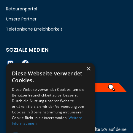
Retourenportal
Unsere Partner
Telefonische Erreichbarkeit
SOZIALE MEDIEN
×
Diese Webseite verwendet
Cookies.
Diese Website verwendet Cookies, um die
Benutzerfreundlichkeit zu verbessern.
Durch die Nutzung unserer Website
German
erklären Sie sich mit der Verwendung von
Cookies in Übereinstimmung mit unserer
ZUM NEWSLETTER ANMELDEN
Cookie-Richtlinie einverstanden.
Weitere
Informationen
Melde dich jetzt zum Newsletter an und erhalte 5%
auf deine