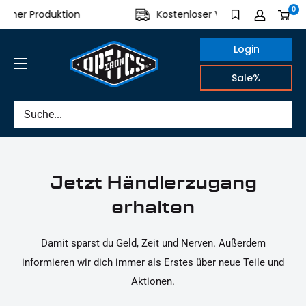
Direkt
0
gener Produktion
Kostenloser Versand ab 100€
zum
Inhalt
Login
IRON
Sale%
OPTICS
Jetzt Händlerzugang
erhalten
Damit sparst du Geld, Zeit und Nerven. Außerdem
informieren wir dich immer als Erstes über neue Teile und
Aktionen.