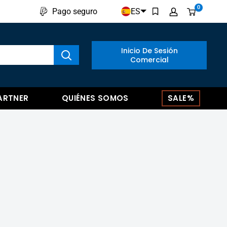
0
ES
Pago seguro
ar productos
Inicio De Sesión
Comercial
ARTNER
QUIÉNES SOMOS
SALE%