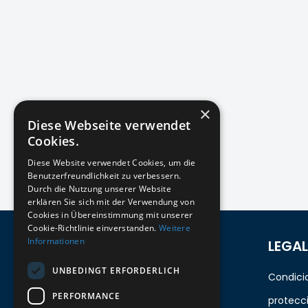
×
Diese Webseite verwendet
Cookies.
Diese Website verwendet Cookies, um die
Benutzerfreundlichkeit zu verbessern.
Durch die Nutzung unserer Website
erklären Sie sich mit der Verwendung von
Cookies in Übereinstimmung mit unserer
Cookie-Richtlinie einverstanden.
Weitere
Informationen
REGÍSTRESE PARA EL BOLETÍN
LEGAL
UNBEDINGT ERFORDERLICH
¡Manténgase al día con los recién
Condici
PERFORMANCE
llegados para los últimos modelos!
protecc