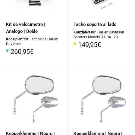
Kit de velocímetro |
Tacho soporte al lado
Análogo | Doble
Konzipiert für
: Harley Davidson
Sporters Models BJ. 04 - 20
Konzipiert für
: Tachos de Harley
Precio
149,95€
Davidson
especial
Precio
260,95€
especial
Keeperklemme | Negro |
Keeperklemme | Negro |