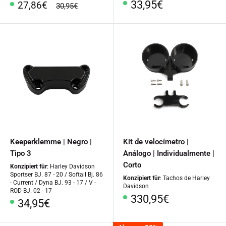
Precio
33,95€
Precio
27,86€
precio
30,95€
especial
regular
especial
Keeperklemme | Negro |
Kit de velocímetro |
Tipo 3
Análogo | Individualmente |
Corto
Konzipiert für
: Harley Davidson
Sportser BJ. 87 - 20 / Softail Bj. 86
Konzipiert für
: Tachos de Harley
- Current / Dyna BJ. 93 - 17 / V -
Davidson
ROD BJ. 02 - 17
Precio
330,95€
Precio
34,95€
especial
especial