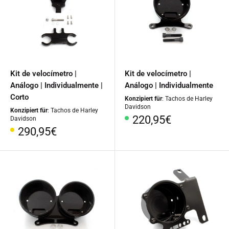
Kit de velocímetro |
Kit de velocímetro |
Análogo | Individualmente |
Análogo | Individualmente
Corto
Konzipiert für
: Tachos de Harley
Davidson
Konzipiert für
: Tachos de Harley
Precio
220,95€
Davidson
especial
Precio
290,95€
especial