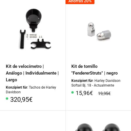
Ahorras 20%
Kit de velocímetro |
Kit de tornillo
Análogo | Individualmente |
"FendererStruts" | negro
Largo
Konzipiert für
: Harley Davidson
Softail Bj. 18 - Actualmente
Konzipiert für
: Tachos de Harley
Precio
15,96€
Davidson
precio
19,95€
especial
regular
Precio
320,95€
especial