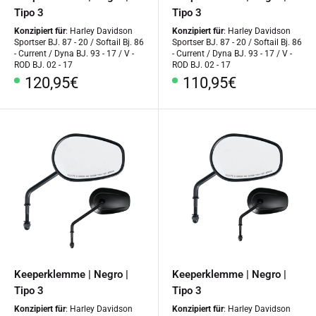
Tipo 3
Tipo 3
Konzipiert für
: Harley Davidson
Konzipiert für
: Harley Davidson
Sportser BJ. 87 - 20 / Softail Bj. 86
Sportser BJ. 87 - 20 / Softail Bj. 86
- Current / Dyna BJ. 93 - 17 / V -
- Current / Dyna BJ. 93 - 17 / V -
ROD BJ. 02 - 17
ROD BJ. 02 - 17
Precio
Precio
120,95€
110,95€
especial
especial
Keeperklemme | Negro |
Keeperklemme | Negro |
Tipo 3
Tipo 3
Konzipiert für
: Harley Davidson
Konzipiert für
: Harley Davidson