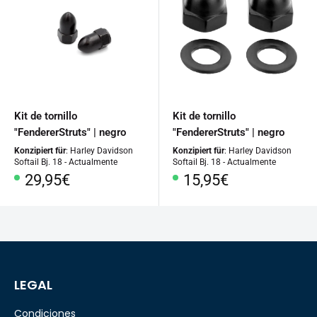
Kit de tornillo
Kit de tornillo
"FendererStruts" | negro
"FendererStruts" | negro
Konzipiert für
: Harley Davidson
Konzipiert für
: Harley Davidson
Softail Bj. 18 - Actualmente
Softail Bj. 18 - Actualmente
Precio
Precio
29,95€
15,95€
especial
especial
LEGAL
Condiciones