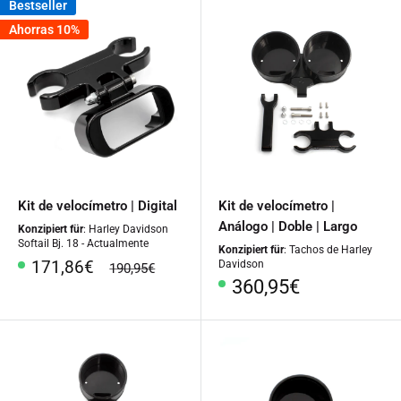
Bestseller
Ahorras 10%
Kit de velocímetro | Digital
Kit de velocímetro |
Análogo | Doble | Largo
Konzipiert für
: Harley Davidson
Softail Bj. 18 - Actualmente
Konzipiert für
: Tachos de Harley
Precio
171,86€
Davidson
precio
190,95€
especial
regular
Precio
360,95€
especial