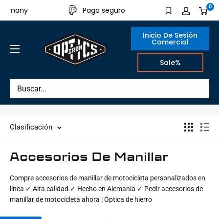
Directamente
0
rmany
Pago seguro
De producción
al
contenido
Inicio De Sesión
Comercial
IRON
Sale%
OPTICS
Clasificación
Accesorios De Manillar
Compre accesorios de manillar de motocicleta personalizados en
línea ✓ Alta calidad ✓ Hecho en Alemania ✓ Pedir accesorios de
manillar de motocicleta ahora | Óptica de hierro