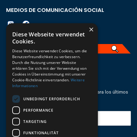
MEDIOS DE COMUNICACIÓN SOCIAL
×
Diese Webseite verwendet
Cookies.
Diese Website verwendet Cookies, um die
Benutzerfreundlichkeit zu verbessern.
Durch die Nutzung unserer Website
Spanisch
erklären Sie sich mit der Verwendung von
Cookies in Übereinstimmung mit unserer
REGÍSTRESE PARA EL BOLETÍN
Cookie-Richtlinie einverstanden.
Weitere
Informationen
¡Manténgase al día con los recién llegados para los últimos
UNBEDINGT ERFORDERLICH
modelos!
PERFORMANCE
Tu correo electrónico
TARGETING
FUNKTIONALITÄT
Enviar