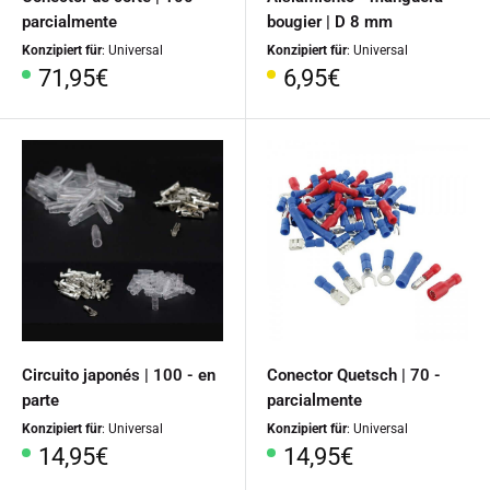
parcialmente
bougier | D 8 mm
Konzipiert für
: Universal
Konzipiert für
: Universal
Precio
Precio
71,95€
6,95€
especial
especial
Circuito japonés | 100 - en
Conector Quetsch | 70 -
parte
parcialmente
Konzipiert für
: Universal
Konzipiert für
: Universal
Precio
Precio
14,95€
14,95€
especial
especial