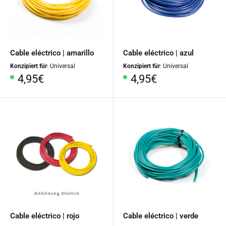
Cable eléctrico | amarillo
Cable eléctrico | azul
Konzipiert für
: Universal
Konzipiert für
: Universal
Precio
Precio
4,95€
4,95€
especial
especial
Cable eléctrico | rojo
Cable eléctrico | verde