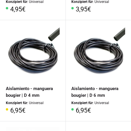
Konzipiert für
: Universal
Konzipiert für
: Universal
Precio
Precio
4,95€
3,95€
especial
especial
Aislamiento - manguera
Aislamiento - manguera
bougier | D 4 mm
bougier | D 6 mm
Konzipiert für
: Universal
Konzipiert für
: Universal
Precio
Precio
6,95€
6,95€
especial
especial