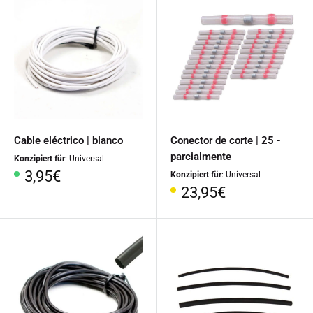
Cable eléctrico | blanco
Conector de corte | 25 -
parcialmente
Konzipiert für
: Universal
Precio
3,95€
Konzipiert für
: Universal
especial
Precio
23,95€
especial