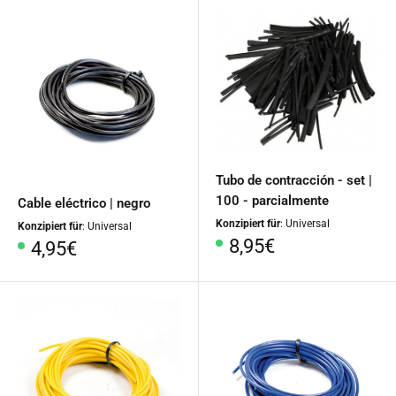
Tubo de contracción - set |
100 - parcialmente
Cable eléctrico | negro
Konzipiert für
: Universal
Konzipiert für
: Universal
Precio
8,95€
Precio
4,95€
especial
especial