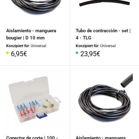
Aislamiento - manguera
Tubo de contracción - set |
bougier | D 10 mm
4 - TLG
Konzipiert für
: Universal
Konzipiert für
: Universal
Precio
Precio
6,95€
23,95€
especial
especial
Conector de corte | 100 -
Aislamiento - manguera