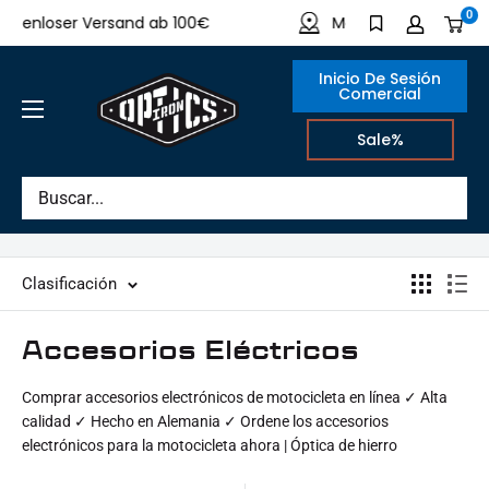
Directamente
0
enloser Versand ab 100€
Made in Germany
al
contenido
Inicio De Sesión
Comercial
IRON
Sale%
OPTICS
Clasificación
Accesorios Eléctricos
Comprar accesorios electrónicos de motocicleta en línea ✓ Alta
calidad ✓ Hecho en Alemania ✓ Ordene los accesorios
electrónicos para la motocicleta ahora | Óptica de hierro