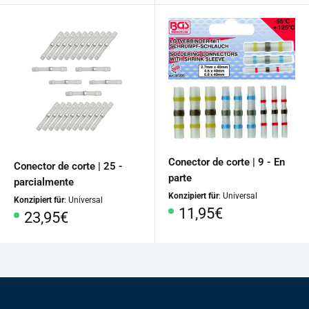
Conector de corte | 9 - En
Conector de corte | 25 -
parte
parcialmente
Konzipiert für
: Universal
Konzipiert für
: Universal
Precio
11,95€
Precio
23,95€
especial
especial