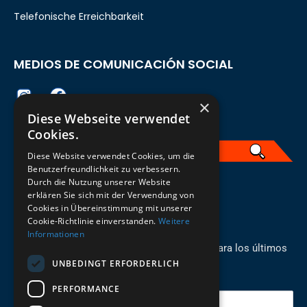
Telefonische Erreichbarkeit
MEDIOS DE COMUNICACIÓN SOCIAL
×
Diese Webseite verwendet
Cookies.
Diese Website verwendet Cookies, um die
Benutzerfreundlichkeit zu verbessern.
Durch die Nutzung unserer Website
Spanisch
erklären Sie sich mit der Verwendung von
Cookies in Übereinstimmung mit unserer
REGÍSTRESE PARA EL BOLETÍN
Cookie-Richtlinie einverstanden.
Weitere
Informationen
¡Manténgase al día con los recién llegados para los últimos
UNBEDINGT ERFORDERLICH
modelos!
PERFORMANCE
Tu correo electrónico