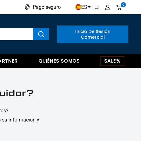
0
ES
Pago seguro
ar productos
Inicio De Sesión
Comercial
ARTNER
QUIÉNES SOMOS
SALE%
buidor?
ros?
s su información y