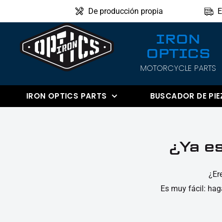
Directamente
De producción propia
E
al
IRON
contenido
OPTICS
IRON
MOTORCYCLE PARTS
OPTICS
IRON OPTICS PARTS
BUSCADOR DE PIE
¿Ya es
¿Er
Es muy fácil: hag