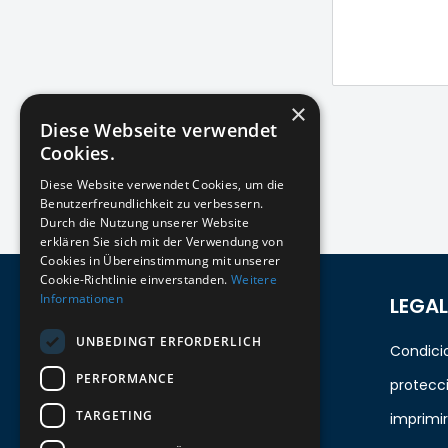
×
Diese Webseite verwendet
Cookies.
Diese Website verwendet Cookies, um die
Benutzerfreundlichkeit zu verbessern.
Durch die Nutzung unserer Website
erklären Sie sich mit der Verwendung von
Cookies in Übereinstimmung mit unserer
Cookie-Richtlinie einverstanden.
Weitere
Informationen
REGÍSTRESE PARA EL BOLETÍN
LEGAL
UNBEDINGT ERFORDERLICH
¡Manténgase al día con los recién
Condici
PERFORMANCE
llegados para los últimos modelos!
protecc
TARGETING
imprimir
Tu correo electrónico