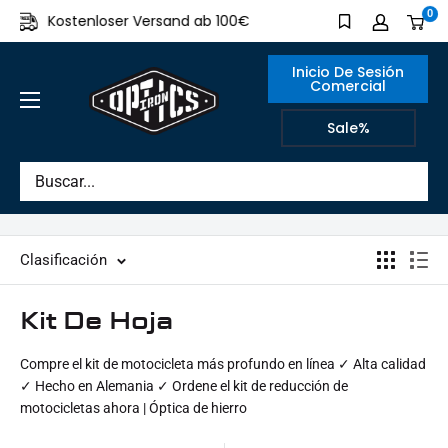
Directamente
0
Kostenloser Versand ab 100€
Made in Ger
al
contenido
Inicio De Sesión
Comercial
IRON
Sale%
OPTICS
Clasificación
Kit De Hoja
Compre el kit de motocicleta más profundo en línea ✓ Alta calidad
✓ Hecho en Alemania ✓ Ordene el kit de reducción de
motocicletas ahora | Óptica de hierro