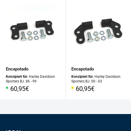
Encapotado
Encapotado
Konzipiert für
: Harley Davidson
Konzipiert für
: Harley Davidson
Sporters BJ. 86 - 99
Sporters BJ. 00 - 03
Precio
Precio
60,95€
60,95€
especial
especial