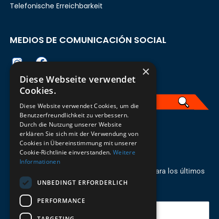
Telefonische Erreichbarkeit
MEDIOS DE COMUNICACIÓN SOCIAL
×
Diese Webseite verwendet
Cookies.
Diese Website verwendet Cookies, um die
Benutzerfreundlichkeit zu verbessern.
Durch die Nutzung unserer Website
Spanisch
erklären Sie sich mit der Verwendung von
Cookies in Übereinstimmung mit unserer
REGÍSTRESE PARA EL BOLETÍN
Cookie-Richtlinie einverstanden.
Weitere
Informationen
¡Manténgase al día con los recién llegados para los últimos
UNBEDINGT ERFORDERLICH
modelos!
PERFORMANCE
Tu correo electrónico
TARGETING