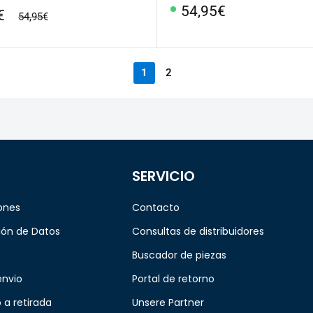
Precio
54,95€
o
€
precio
54,95€
especial
regular
al
1
2
SERVICIO
ones
Contacto
ión de Datos
Consultas de distribuidores
Buscador de piezas
envio
Portal de retorno
 a retirada
Unsere Partner