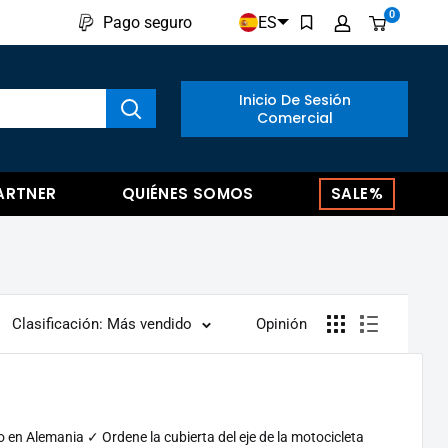
0
ES
Pago seguro
ar productos
Inicio De Sesión
Comercial
ARTNER
QUIÉNES SOMOS
SALE%
Clasificación: Más vendido
Opinión
 en Alemania ✓ Ordene la cubierta del eje de la motocicleta