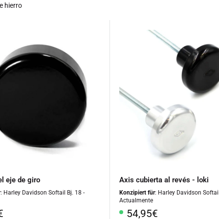
e hierro
l eje de giro
Axis cubierta al revés - loki
r
: Harley Davidson Softail Bj. 18 -
Konzipiert für
: Harley Davidson Softail
Actualmente
o
Precio
€
54,95€