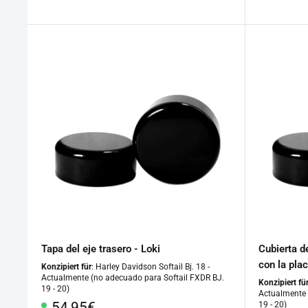
especial
especi
Tapa del eje trasero - Loki
Cubierta d
con la pla
Konzipiert für
: Harley Davidson Softail Bj. 18 -
Actualmente (no adecuado para Softail FXDR BJ.
Konzipiert fü
19 - 20)
Actualmente 
Precio
54,95€
19 - 20)