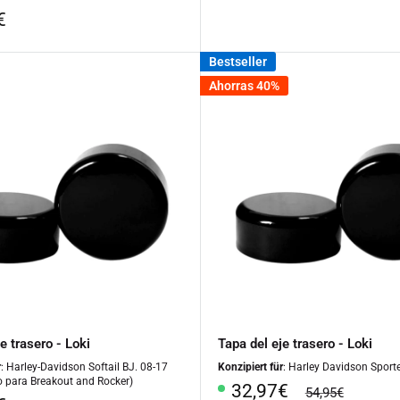
o
€
al
Bestseller
Ahorras 40%
e trasero - Loki
Tapa del eje trasero - Loki
r
: Harley-Davidson Softail BJ. 08-17
Konzipiert für
: Harley Davidson Sporte
 para Breakout and Rocker)
Precio
32,97€
precio
54,95€