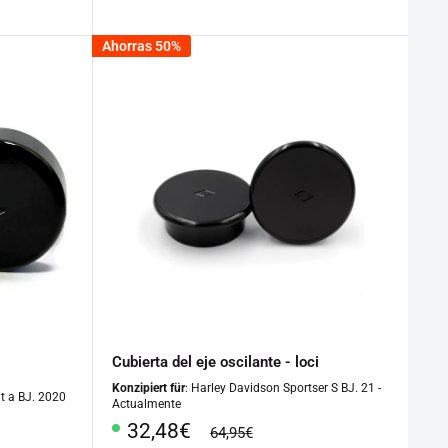
especial
Ahorras 50%
Cubierta del eje oscilante - loci
Konzipiert für
: Harley Davidson Sportser S BJ. 21 -
ut a BJ. 2020
Actualmente
Precio
32,48€
precio
64,95€
regular