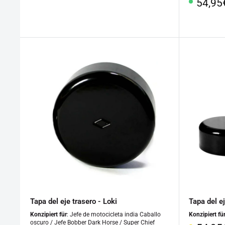
Preci
54,95
especial
especi
Tapa del eje trasero - Loki
Tapa del ej
Konzipiert für
: Jefe de motocicleta india Caballo
Konzipiert fü
oscuro / Jefe Bobber Dark Horse / Super Chief