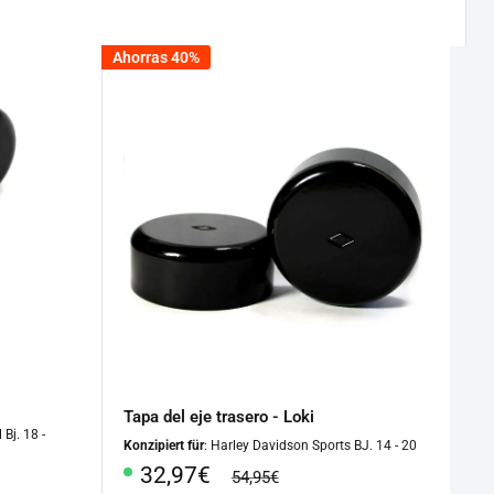
Ahorras 40%
Tapa del eje trasero - Loki
 Bj. 18 -
Konzipiert für
: Harley Davidson Sports BJ. 14 - 20
Precio
32,97€
precio
54,95€
regular