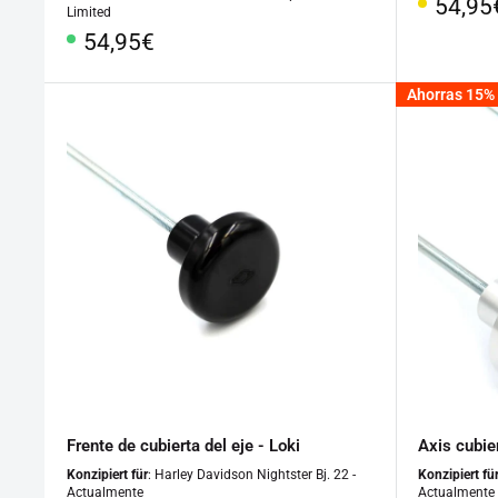
Preci
54,95
Limited
especi
Precio
54,95€
especial
Ahorras 15%
Frente de cubierta del eje - Loki
Axis cubier
Konzipiert für
: Harley Davidson Nightster Bj. 22 -
Konzipiert fü
Actualmente
Actualmente