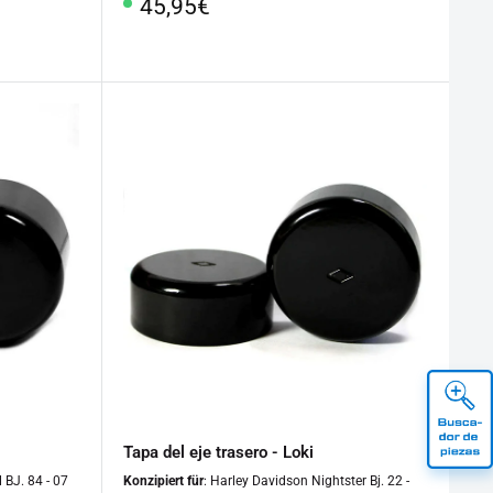
Precio
45,95€
especial
Tapa del eje trasero - Loki
 BJ. 84 - 07
Konzipiert für
: Harley Davidson Nightster Bj. 22 -