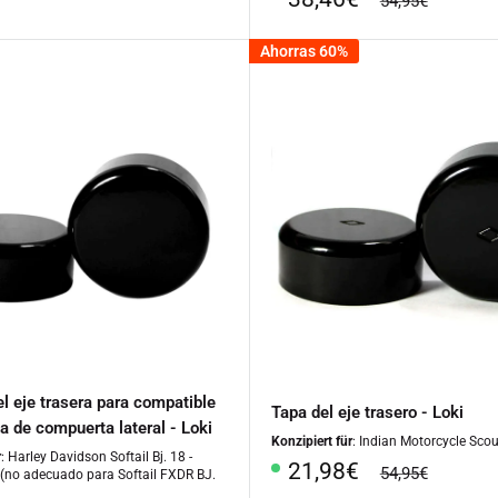
54,95€
al
regular
especial
Ahorras 60%
el eje trasera para compatible
Tapa del eje trasero - Loki
ca de compuerta lateral - Loki
Konzipiert für
: Indian Motorcycle Sco
r
: Harley Davidson Softail Bj. 18 -
Precio
21,98€
precio
54,95€
(no adecuado para Softail FXDR BJ.
regular
especial