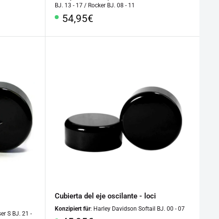
BJ. 13 - 17 / Rocker BJ. 08 - 11
Precio
54,95€
especial
Cubierta del eje oscilante - loci
Konzipiert für
: Harley Davidson Softail BJ. 00 - 07
er S BJ. 21 -