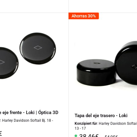
al
especial
Ahorras 30%
 eje frente - Loki | Óptica 3D
Tapa del eje trasero - Loki
r
: Harley Davidson Softail Bj. 18 -
Konzipiert für
: Harley Davidson Softai
13 - 17
o
€
Precio
38,46€
precio