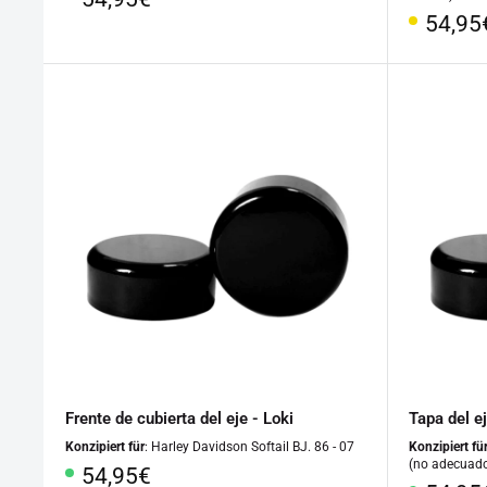
especial
Preci
54,95
especi
Frente de cubierta del eje - Loki
Tapa del ej
Konzipiert für
: Harley Davidson Softail BJ. 86 - 07
Konzipiert fü
(no adecuado
Precio
54,95€