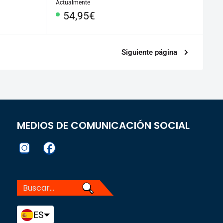
Actualmente
Precio
54,95€
especial
Siguiente página
MEDIOS DE COMUNICACIÓN SOCIAL
ES