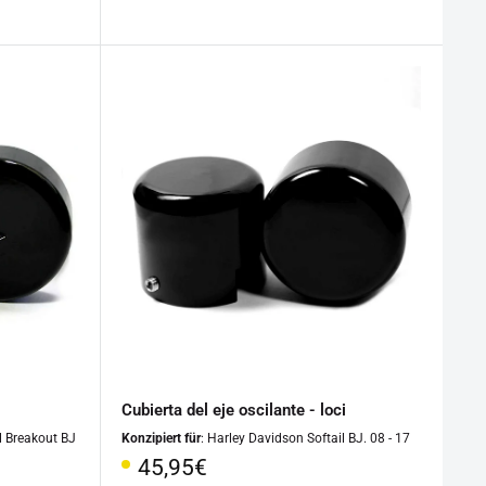
especial
Cubierta del eje oscilante - loci
l Breakout BJ
Konzipiert für
: Harley Davidson Softail BJ. 08 - 17
Precio
45,95€