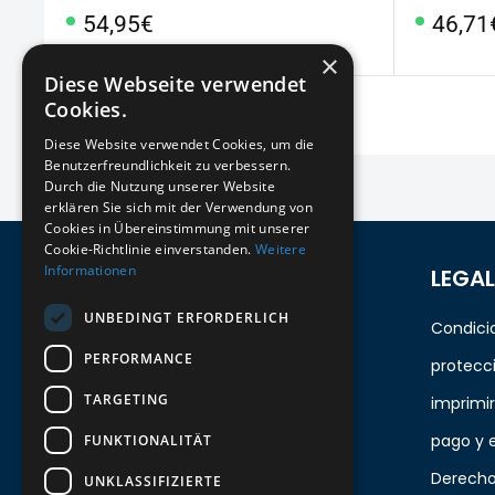
Precio
Preci
54,95€
46,71
especial
especi
×
Diese Webseite verwendet
Cookies.
Diese Website verwendet Cookies, um die
Benutzerfreundlichkeit zu verbessern.
Durch die Nutzung unserer Website
erklären Sie sich mit der Verwendung von
Cookies in Übereinstimmung mit unserer
Cookie-Richtlinie einverstanden.
Weitere
Informationen
REGÍSTRESE PARA EL BOLETÍN
LEGAL
UNBEDINGT ERFORDERLICH
¡Manténgase al día con los recién
Condici
PERFORMANCE
llegados para los últimos modelos!
protecc
TARGETING
imprimir
Tu correo electrónico
pago y 
FUNKTIONALITÄT
Derecho
UNKLASSIFIZIERTE
Enviar