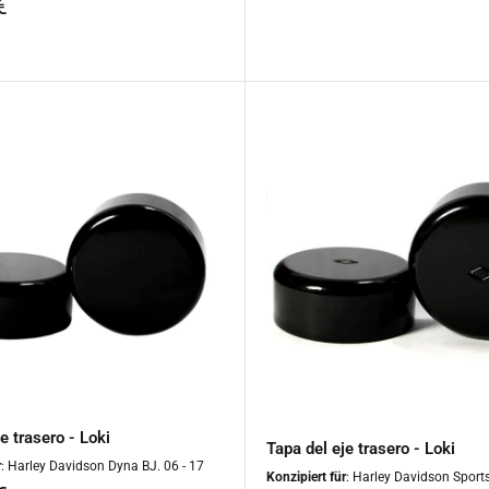
o
€
regular
especial
al
e trasero - Loki
Tapa del eje trasero - Loki
r
: Harley Davidson Dyna BJ. 06 - 17
Konzipiert für
: Harley Davidson Sports