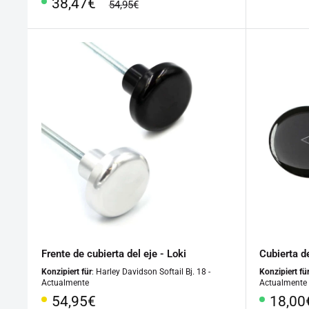
Precio
38,47€
precio
especi
54,95€
regular
especial
Frente de cubierta del eje - Loki
Cubierta de
Konzipiert für
: Harley Davidson Softail Bj. 18 -
Konzipiert fü
Actualmente
Actualmente
Precio
Preci
54,95€
18,00