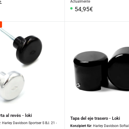
o
€
Actualmente
al
Precio
54,95€
especial
ta al revés - loki
Tapa del eje trasero - Loki
r
: Harley Davidson Sportser S BJ. 21 -
Konzipiert für
: Harley Davidson Softail