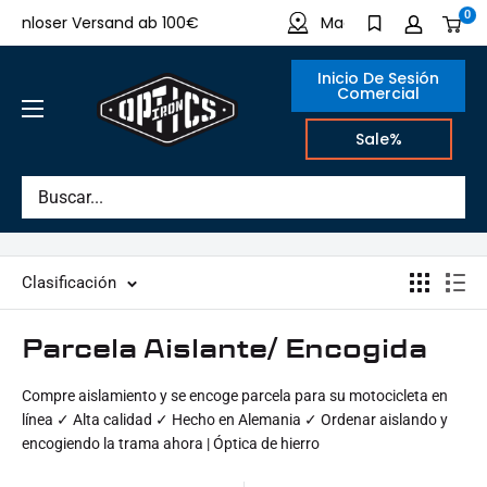
Directamente
0
enloser Versand ab 100€
Made in Germany
al
contenido
Inicio De Sesión
Comercial
IRON
Sale%
OPTICS
Clasificación
Parcela Aislante/ Encogida
Compre aislamiento y se encoge parcela para su motocicleta en
línea ✓ Alta calidad ✓ Hecho en Alemania ✓ Ordenar aislando y
encogiendo la trama ahora | Óptica de hierro