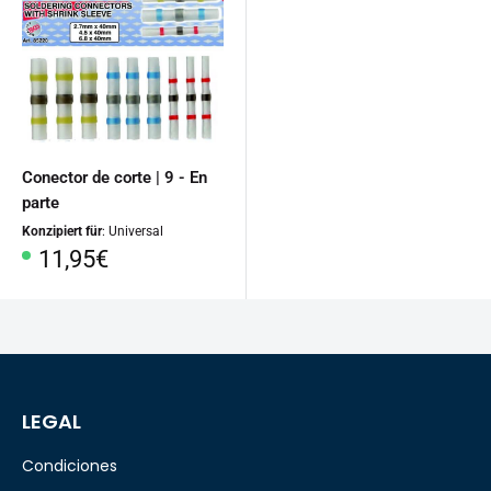
Conector de corte | 9 - En
parte
Konzipiert für
: Universal
Precio
11,95€
especial
LEGAL
Condiciones