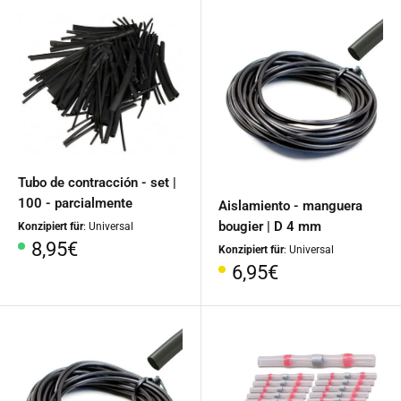
Tubo de contracción - set |
100 - parcialmente
Aislamiento - manguera
bougier | D 4 mm
Konzipiert für
: Universal
Precio
8,95€
Konzipiert für
: Universal
especial
Precio
6,95€
especial