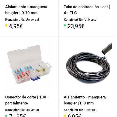
Aislamiento - manguera
Tubo de contracción - set |
bougier | D 10 mm
4 - TLG
Konzipiert für
: Universal
Konzipiert für
: Universal
Precio
Precio
6,95€
23,95€
especial
especial
Conector de corte | 100 -
Aislamiento - manguera
parcialmente
bougier | D 8 mm
Konzipiert für
: Universal
Konzipiert für
: Universal
Precio
Precio
71,95€
6,95€