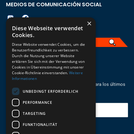
MEDIOS DE COMUNICACIÓN SOCIAL
×
Diese Webseite verwendet
Cookies.
Diese Website verwendet Cookies, um die
Benutzerfreundlichkeit zu verbessern.
Durch die Nutzung unserer Website
Spanisch
erklären Sie sich mit der Verwendung von
Cookies in Übereinstimmung mit unserer
REGÍSTRESE PARA EL BOLETÍN
Cookie-Richtlinie einverstanden.
Weitere
Informationen
¡Manténgase al día con los recién llegados para los últimos
UNBEDINGT ERFORDERLICH
modelos!
PERFORMANCE
Tu correo electrónico
TARGETING
FUNKTIONALITÄT
Enviar