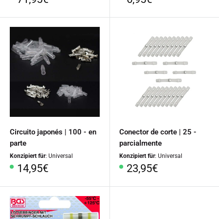
especial
especial
Circuito japonés | 100 - en
Conector de corte | 25 -
parte
parcialmente
Konzipiert für
: Universal
Konzipiert für
: Universal
Precio
Precio
14,95€
23,95€
especial
especial