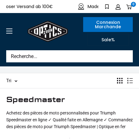
Directement
0
nloser Versand ab 100€
Made in Germany
au
contenu
Connexion
Marchande
IRON
Sale%
OPTICS
Tri
Speedmaster
Achetez des pièces de moto personnalisées pour Triumph
Speedmaster en ligne ✓ Qualité faite en Allemagne ✓ Commandez
des pièces de moto pour Triumph Speedmaster | Optique en fer