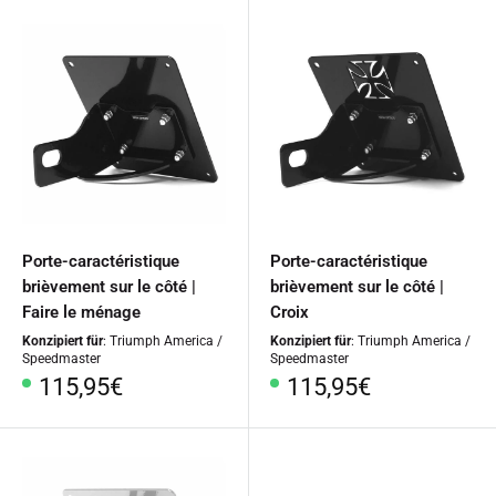
Porte-caractéristique
Porte-caractéristique
brièvement sur le côté |
brièvement sur le côté |
Faire le ménage
Croix
Konzipiert für
: Triumph America /
Konzipiert für
: Triumph America /
Speedmaster
Speedmaster
Prix
Prix
115,95€
115,95€
spécial
spécial