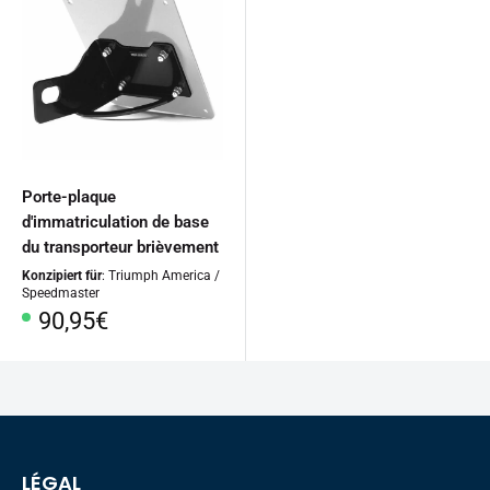
Porte-plaque
d'immatriculation de base
du transporteur brièvement
Konzipiert für
: Triumph America /
Speedmaster
Prix
90,95€
spécial
LÉGAL