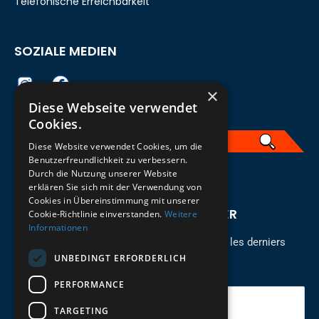
Telefonische Erreichbarkeit
SOZIALE MEDIEN
×
Diese Webseite verwendet
Cookies.
Diese Website verwendet Cookies, um die
Benutzerfreundlichkeit zu verbessern.
Durch die Nutzung unserer Website
Französisch
erklären Sie sich mit der Verwendung von
Cookies in Übereinstimmung mit unserer
INSCRIVEZ-VOUS À LA NEWSLETTER
Cookie-Richtlinie einverstanden.
Weitere
Informationen
Restez à jour sur les nouveaux arrivants pour les derniers
UNBEDINGT ERFORDERLICH
modèles!
PERFORMANCE
Votre e-mail
TARGETING