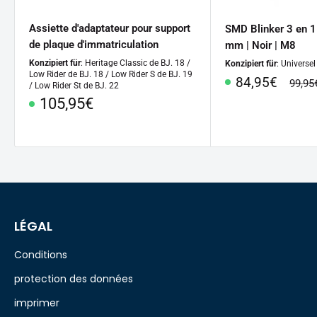
Assiette d'adaptateur pour support
SMD Blinker 3 en 1
de plaque d'immatriculation
mm | Noir | M8
Konzipiert für
: Heritage Classic de BJ. 18 /
Konzipiert für
: Universel
Low Rider de BJ. 18 / Low Rider S de BJ. 19
Prix
84,95€
prix
99,95
/ Low Rider St de BJ. 22
habitu
Prix
105,95€
spécial
spécial
LÉGAL
Conditions
protection des données
imprimer