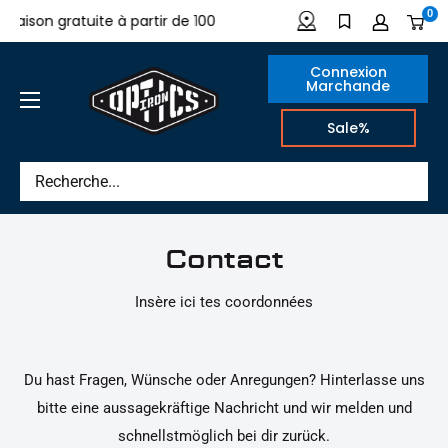
Directement
0
vraison gratuite à partir de 100
Fait en Allemagne
au
contenu
Connexion
Marchande
IRON
Sale%
OPTICS
Contact
Insère ici tes coordonnées
Du hast Fragen, Wünsche oder Anregungen? Hinterlasse uns
bitte eine aussagekräftige Nachricht und wir melden und
schnellstmöglich bei dir zurück.