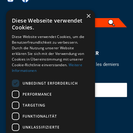
×
Diese Webseite verwendet
Cookies.
Diese Website verwendet Cookies, um die
Französisch
Benutzerfreundlichkeit zu verbessern.
Durch die Nutzung unserer Website
INSCRIVEZ-VOUS À LA NEWSLETTER
erklären Sie sich mit der Verwendung von
Cookies in Übereinstimmung mit unserer
Restez à jour sur les nouveaux arrivants pour les derniers
Cookie-Richtlinie einverstanden.
Weitere
Informationen
modèles!
UNBEDINGT ERFORDERLICH
Votre e-mail
PERFORMANCE
TARGETING
Envoyer
FUNKTIONALITÄT
UNKLASSIFIZIERTE