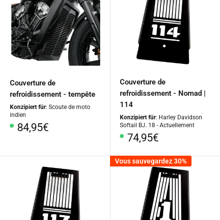
Couverture de
Couverture de
refroidissement - Nomad |
refroidissement - tempête
114
Konzipiert für
: Scoute de moto
indien
Konzipiert für
: Harley Davidson
Prix
84,95€
Softail BJ. 18 - Actuellement
Prix
74,95€
spécial
spécial
Vous sauvegardez 30%