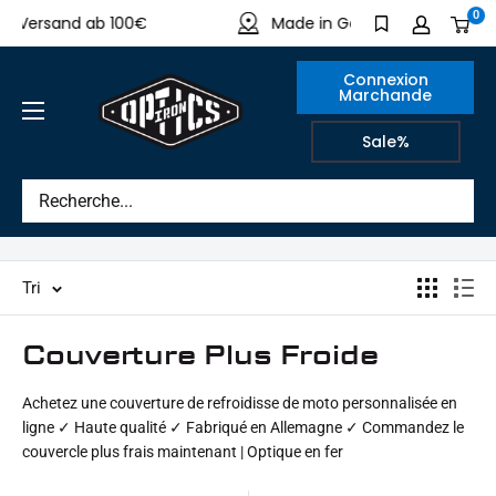
Directement
0
Versand ab 100€
Made in Germany
au
contenu
Connexion
Marchande
IRON
Sale%
OPTICS
Tri
Couverture Plus Froide
Achetez une couverture de refroidisse de moto personnalisée en
ligne ✓ Haute qualité ✓ Fabriqué en Allemagne ✓ Commandez le
couvercle plus frais maintenant | Optique en fer