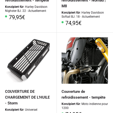
refroidissement - tempête
refroidissement - Nomad |
M8
Konzipiert für
: Harley Davidson
Nighster BJ. 22 - Actuellement
Konzipiert für
: Harley Davidson
Prix
79,95€
Softail BJ. 18 - Actuellement
Prix
74,95€
spécial
spécial
COUVERTURE DE
Couverture de
CHARGEMENT DE L'HUILE
refroidissement - tempête
- Storm
Konzipiert für
: Moto indienne pour
1200
Konzipiert für
: Universel