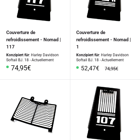
Couverture de
Couverture de
refroidissement - Nomad |
refroidissement - Nomad |
117
1
Konzipiert für
: Harley Davidson
Konzipiert für
: Harley Davidson
Softail BJ. 18 - Actuellement
Softail BJ. 18 - Actuellement
Prix
74,95€
Prix
52,47€
prix
74,95€
habituel
spécial
spécial