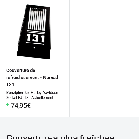
Couverture de
refroidissement - Nomad |
131
Konzipiert für
: Harley Davidson
Softail BJ. 18 - Actuellement
Prix
74,95€
spécial
Couvertures plus fraîches