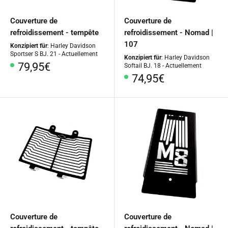
Couverture de
Couverture de
refroidissement - tempête
refroidissement - Nomad |
107
Konzipiert für
: Harley Davidson
Sportser S BJ. 21 - Actuellement
Konzipiert für
: Harley Davidson
Prix
79,95€
Softail BJ. 18 - Actuellement
Prix
74,95€
spécial
spécial
Couverture de
Couverture de