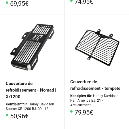
Prix
74,95€
Prix
69,95€
spécial
spécial
Couverture de
Couverture de
refroidissement - tempête
refroidissement - Nomad |
Konzipiert für
: Harley Davidson
Xr1200
Pan America BJ. 21 -
Konzipiert für
: Harley Davidson
Actuellement
Sporter XR 1200 BJ. 09 - 12
Prix
79,95€
Prix
50,96€
spécial
spécial