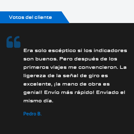
Oberfläche:
Polvo -recubierto
Votos del cliente
Produkttyp:
indicador
a
Era solo escéptico si los indicadores
son buenos. Pero después de los
primeros viajes me convencieron. La
ón
ligereza de la señal de giro es
excelente, ¡la mano de obra es
genial! Envío más rápido! Enviado el
mismo día.
Pedro B.