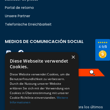
Portal de retorno
Unsere Partner
Telefonische Erreichbarkeit
MEDIOS DE COMUNICACIÓN SOCIAL
4.9
/5
×
Diese Webseite verwendet
Cookies.
Diese Website verwendet Cookies, um die
Benutzerfreundlichkeit zu verbessern.
Durch die Nutzung unserer Website
Spanisch
erklären Sie sich mit der Verwendung von
Cookies in Übereinstimmung mit unserer
REGÍSTRESE PARA EL BOLETÍN
Cookie-Richtlinie einverstanden.
Weitere
Informationen
¡Manténgase al día con los recién llegados para los últimos