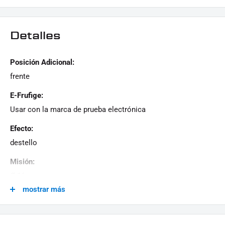
Uso del indicador SMD con marca de prueba
electrónica
Detalles
ASIGNACIÓN DE CABLE:
Masa negra
Posición Adicional:
Indicador amarillo
frente
Para garantizar la función correcta, recomendamos el
E-Frufige:
siguiente artículo:
Usar con la marca de prueba electrónica
LED de proveedor de frecuencia - Indicador SMD IOMP |
Efecto:
12V | SP1
(
Artículo No.:
38-Cl-0010-99)
destello
ALCANCE DE LA ENTREGA:
Misión:
1x par de señales de giro con indicadores SMD
Ø 16 mm
utilizados
mostrar más
Color Para Colorear:
1x instrucción de ensamblaje
negro
Esta oferta puede contener imágenes de muestra, cuyo contenido va más allá del alcance de la