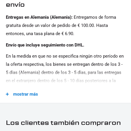
Generation:
envío
entrega.
Milwaukee-Eight, Twin Cam
Entregas en Alemania (Alemania):
Entregamos de forma
Glas:
gratuita desde un valor de pedido de € 100.00. Hasta
tintado
entonces, una tasa plana de € 6.90.
Leistung:
Envío que incluye seguimiento con DHL.
12 V \/ 11 W
En la medida en que no se especifica ningún otro período en
Material:
la oferta respectiva, los bienes se entregan dentro de los 3 -
aluminio
5 días (Alemania) dentro de los 3 - 5 días, para las entregas
Menge:
en el extranjero dentro de los 5 - 10 días posteriores a la
Pareja
conclusión del contrato (si tiene un avance acordado pago).
mostrar más
Usted que no hay entrega los domingos y días festivos.
Serie De Modelos:
Touring HD
Marca De Motocicletas:
Los clientes también compraron
Harley Davidson