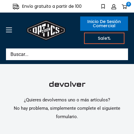
Directamente
0
Envío gratuito a partir de 100
Hecho en
al
contenido
Inicio De Sesión
Comercial
IRON
Sale%
OPTICS
devolver
¿Quieres devolvernos uno o más artículos?
No hay problema, simplemente complete el siguiente
formulario.