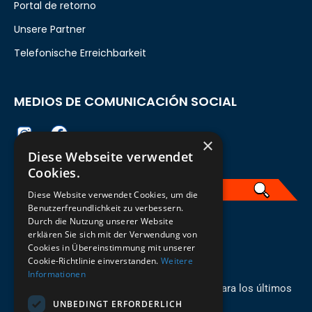
Portal de retorno
Unsere Partner
Telefonische Erreichbarkeit
MEDIOS DE COMUNICACIÓN SOCIAL
×
Diese Webseite verwendet
Cookies.
Diese Website verwendet Cookies, um die
Benutzerfreundlichkeit zu verbessern.
Durch die Nutzung unserer Website
Spanisch
erklären Sie sich mit der Verwendung von
Cookies in Übereinstimmung mit unserer
REGÍSTRESE PARA EL BOLETÍN
Cookie-Richtlinie einverstanden.
Weitere
Informationen
¡Manténgase al día con los recién llegados para los últimos
UNBEDINGT ERFORDERLICH
modelos!