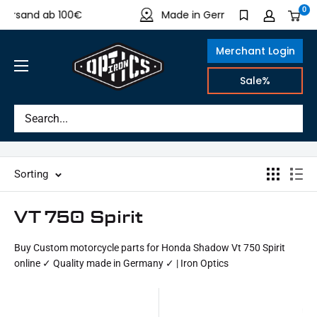
Directly
0
Versand ab 100€
Made in Germany
to
the
Merchant Login
content
IRON
Sale%
OPTICS
Sorting
VT 750 Spirit
Buy Custom motorcycle parts for Honda Shadow Vt 750 Spirit
online ✓ Quality made in Germany ✓ | Iron Optics