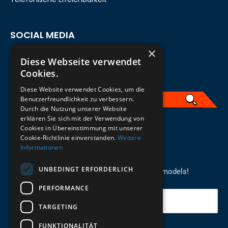
SOCIAL MEDIA
×
Diese Webseite verwendet
Cookies.
Diese Website verwendet Cookies, um die
Benutzerfreundlichkeit zu verbessern.
Durch die Nutzung unserer Website
erklären Sie sich mit der Verwendung von
English
Cookies in Übereinstimmung mit unserer
Cookie-Richtlinie einverstanden.
Weitere
Informationen
REGISTER FOR THE NEWSLETTER
UNBEDINGT ERFORDERLICH
Stay up to date on newcomers for the latest models!
PERFORMANCE
Your email
TARGETING
FUNKTIONALITÄT