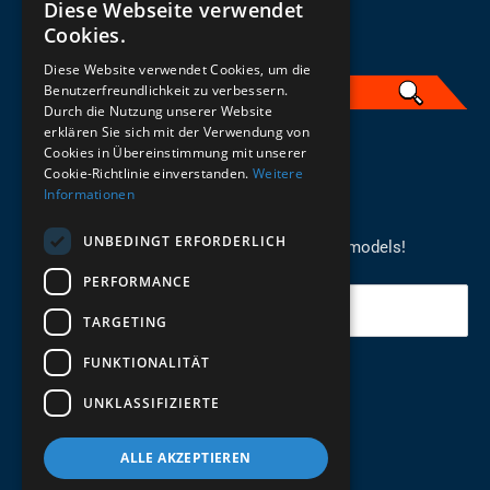
Diese Webseite verwendet
Cookies.
Diese Website verwendet Cookies, um die
Benutzerfreundlichkeit zu verbessern.
Durch die Nutzung unserer Website
erklären Sie sich mit der Verwendung von
English
Cookies in Übereinstimmung mit unserer
Cookie-Richtlinie einverstanden.
Weitere
Informationen
REGISTER FOR THE NEWSLETTER
UNBEDINGT ERFORDERLICH
Stay up to date on newcomers for the latest models!
PERFORMANCE
Your email
TARGETING
FUNKTIONALITÄT
Send
UNKLASSIFIZIERTE
ALLE AKZEPTIEREN