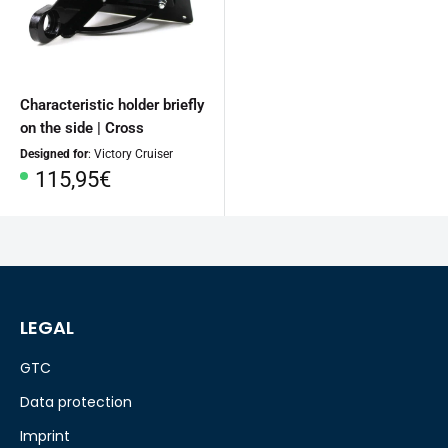
Characteristic holder briefly
on the side | Cross
Designed for
: Victory Cruiser
Special
115,95€
Price
LEGAL
GTC
Data protection
Imprint