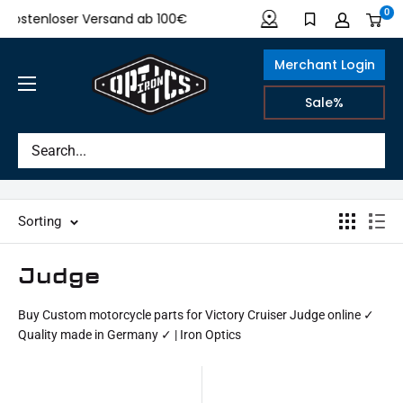
Directly
0
Kostenloser Versand ab 100€
Made in Germany
to
the
Merchant Login
content
IRON
Sale%
OPTICS
Sorting
Judge
Buy Custom motorcycle parts for Victory Cruiser Judge online ✓
Quality made in Germany ✓ | Iron Optics